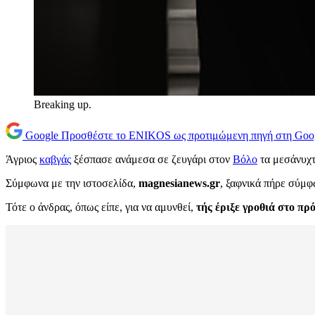
Breaking up.
Google
Προσθέστε το ENIKOS ως προτιμώμενη πηγή στη Goo
Άγριος
καβγάς
ξέσπασε ανάμεσα σε ζευγάρι στον
Βόλο
τα μεσάνυχτ
Σύμφωνα με την ιστοσελίδα,
magnesianews.
gr
, ξαφνικά πήρε σύμφ
Τότε ο άνδρας, όπως είπε, για να αμυνθεί,
τής έριξε γροθιά στο π