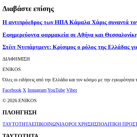
Διαβάστε επίσης
Η αντιπρόεδρος των ΗΠΑ Κάμαλα Χάρις συναντά τον 
Εφημερεύοντα φαρμακεία σε Αθήνα και Θεσσαλονίκη
Στέιτ Ντιπάρτμεντ: Κρίσιμος ο ρόλος της Ελλάδας γ
ΔΙΑΦΗΜΙΣΗ
ENIKOS
Όλες οι ειδήσεις από την Ελλάδα και τον κόσμο με την εγκυρότητα τ
Facebook
X
Instagram
YouTube
Viber
© 2026 ENIKOS
ΠΛΟΗΓΗΣΗ
ΤΑΥΤΟΤΗΤΑ
ΕΠΙΚΟΙΝΩΝΙΑ
ΟΡΟΙ ΧΡΗΣΗΣ
ΠΟΛΙΤΙΚΗ ΠΡΟΣ
ΤΑΥΤΟΤΗΤΑ