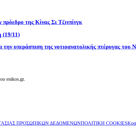
πρόεδρο της Κίνας Σι Τζινπίνγκ
 (19/11)
ια την υπεράσπιση της νοτιοανατολικής πτέρυγας του
ου enikos.gr.
ΤΑΣΙΑΣ ΠΡΟΣΩΠΙΚΩΝ ΔΕΔΟΜΕΝΩΝ
ΠΟΛΙΤΙΚΗ COOKIES
Κρα