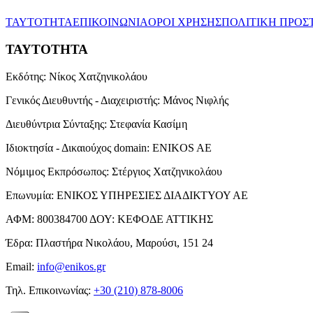
ΤΑΥΤΟΤΗΤΑ
ΕΠΙΚΟΙΝΩΝΙΑ
ΟΡΟΙ ΧΡΗΣΗΣ
ΠΟΛΙΤΙΚΗ ΠΡΟΣ
ΤΑΥΤΟΤΗΤΑ
Εκδότης:
Νίκος Χατζηνικολάου
Γενικός Διευθυντής - Διαχειριστής:
Μάνος Νιφλής
Διευθύντρια Σύνταξης:
Στεφανία Κασίμη
Ιδιοκτησία - Δικαιούχος domain:
ENIKOS AE
Νόμιμος Εκπρόσωπος:
Στέργιος Χατζηνικολάου
Επωνυμία:
ΕΝΙΚΟΣ ΥΠΗΡΕΣΙΕΣ ΔΙΑΔΙΚΤΥΟΥ ΑΕ
ΑΦΜ:
800384700
ΔΟΥ:
ΚΕΦΟΔΕ ΑΤΤΙΚΗΣ
Έδρα:
Πλαστήρα Νικολάου, Μαρούσι, 151 24
Email:
info@enikos.gr
Τηλ. Επικοινωνίας:
+30 (210) 878-8006