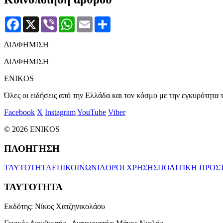
Facebook
X
Viber
WhatsApp
Email
Μοιραστείτε
ΔΙΑΦΗΜΙΣΗ
ΔΙΑΦΗΜΙΣΗ
ENIKOS
Όλες οι ειδήσεις από την Ελλάδα και τον κόσμο με την εγκυρότητα τ
Facebook
X
Instagram
YouTube
Viber
© 2026 ENIKOS
ΠΛΟΗΓΗΣΗ
ΤΑΥΤΟΤΗΤΑ
ΕΠΙΚΟΙΝΩΝΙΑ
ΟΡΟΙ ΧΡΗΣΗΣ
ΠΟΛΙΤΙΚΗ ΠΡΟΣ
ΤΑΥΤΟΤΗΤΑ
Εκδότης:
Νίκος Χατζηνικολάου