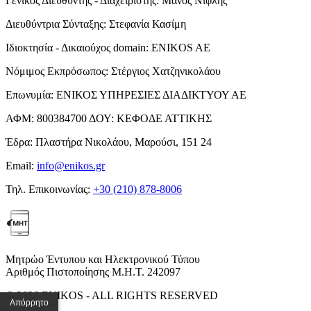
Γενικός Διευθυντής - Διαχειριστής:
Μάνος Νιφλής
Διευθύντρια Σύνταξης:
Στεφανία Κασίμη
Ιδιοκτησία - Δικαιούχος domain:
ENIKOS AE
Νόμιμος Εκπρόσωπος:
Στέργιος Χατζηνικολάου
Επωνυμία:
ΕΝΙΚΟΣ ΥΠΗΡΕΣΙΕΣ ΔΙΑΔΙΚΤΥΟΥ ΑΕ
ΑΦΜ:
800384700
ΔΟΥ:
ΚΕΦΟΔΕ ΑΤΤΙΚΗΣ
Έδρα:
Πλαστήρα Νικολάου, Μαρούσι, 151 24
Email:
info@enikos.gr
Τηλ. Επικοινωνίας:
+30 (210) 878-8006
Μητρώο Έντυπου και Ηλεκτρονικού Τύπου
Αριθμός Πιστοποίησης Μ.Η.Τ. 242097
© 2026 ENIKOS - ALL RIGHTS RESERVED
Απόρρητο