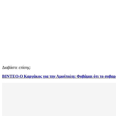
Διαβάστε επίσης:
ΒΙΝΤΕΟ-O Καργάκος για την Αμφίπολη: Φοβάμαι ότι το σοβαρό