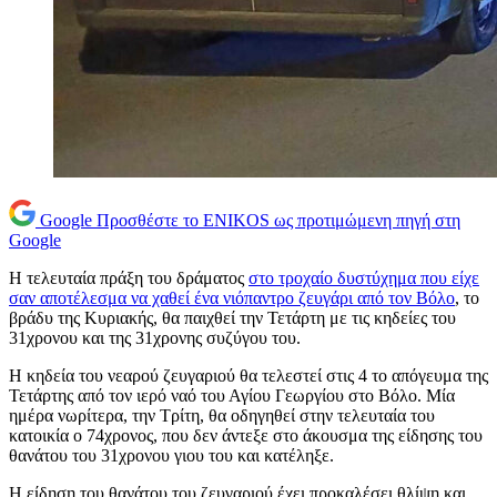
Google
Προσθέστε το ENIKOS ως προτιμώμενη πηγή στη
Google
Η τελευταία πράξη του δράματος
στο τροχαίο δυστύχημα που είχε
σαν αποτέλεσμα να χαθεί ένα νιόπαντρο ζευγάρι από τον Βόλο
, το
βράδυ της Κυριακής, θα παιχθεί την Τετάρτη με τις κηδείες του
31χρονου και της 31χρονης συζύγου του.
Η κηδεία του νεαρού ζευγαριού θα τελεστεί στις 4 το απόγευμα της
Τετάρτης από τον ιερό ναό του Αγίου Γεωργίου στο Βόλο. Μία
ημέρα νωρίτερα, την Τρίτη, θα οδηγηθεί στην τελευταία του
κατοικία ο 74χρονος, που δεν άντεξε στο άκουσμα της είδησης του
θανάτου του 31χρονου γιου του και κατέληξε.
Η είδηση του θανάτου του ζευγαριού έχει προκαλέσει θλίψη και