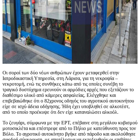
Οι σοροί των δύο νέων ανθρώπων έχουν μεταφερθεί στην
Ιατροδικαστική Υπηρεσία, στη Λάρισα, για τη νεκροψία –
νεκροτομή, ενώ τις συνθήκες κάτω από τις οποίες συνέβη το
τραγικό δυστύχημα ερευνούν οι αρμόδιες αρχές που εξετάζουν το
διαθέσιμο υλικό από κάμερες ασφαλείας. Ελέγχθηκε και
επιβεβαιώθηκε ότι ο 82χρονος οδηγός του αγροτικού αυτοκινήτου
είχε σε ισχύ άδεια οδήγησης. Ήδη έχει υποβληθεί σε αλκοτέστ,
από το οποίο προέκυψε ότι δεν είχε καταναλώσει αλκοόλ.
Το ζευγάρι, σύμφωνα με την ΕΡΤ, επέβαινε στη μεγάλου κυβισμού
μοτοσικλέτα και επέστρεφε από το Πήλιο με κατεύθυνση προς τον
Βόλο. Το αγροτικό αυτοκίνητο βγήκε από πάροδο και ακολούθησε
σφοδρή σύγκρουση, με αποτέλεσμα να εκτοξευθούν οι επιβάτες