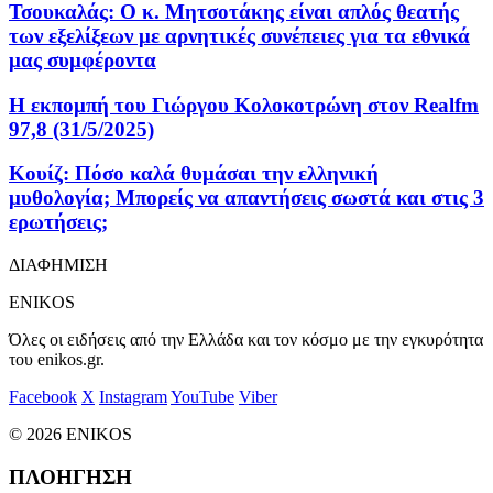
Τσουκαλάς: Ο κ. Μητσοτάκης είναι απλός θεατής
των εξελίξεων με αρνητικές συνέπειες για τα εθνικά
μας συμφέροντα
Η εκπομπή του Γιώργου Κολοκοτρώνη στον Realfm
97,8 (31/5/2025)
Κουίζ: Πόσο καλά θυμάσαι την ελληνική
μυθολογία; Μπορείς να απαντήσεις σωστά και στις 3
ερωτήσεις;
ΔΙΑΦΗΜΙΣΗ
ENIKOS
Όλες οι ειδήσεις από την Ελλάδα και τον κόσμο με την εγκυρότητα
του enikos.gr.
Facebook
X
Instagram
YouTube
Viber
© 2026 ENIKOS
ΠΛΟΗΓΗΣΗ