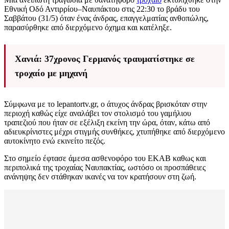
Εθνική Οδό Αντιρρίου–Ναυπάκτου στις 22:30 το βράδυ του
Σαββάτου (31/5) όταν ένας άνδρας, επαγγελματίας ανθοπώλης,
παρασύρθηκε από διερχόμενο όχημα και κατέληξε.
Χανιά: 37χρονος Γερμανός τραυματίστηκε σε
τροχαίο με μηχανή
Σύμφωνα με το lepantortv.gr, ο άτυχος άνδρας βρισκόταν στην
περιοχή καθώς είχε αναλάβει τον στολισμό του γαμήλιου
τραπεζιού που ήταν σε εξέλιξη εκείνη την ώρα, όταν, κάτω από
αδιευκρίνιστες μέχρι στιγμής συνθήκες, χτυπήθηκε από διερχόμενο
αυτοκίνητο ενώ εκινείτο πεζός.
Στο σημείο έφτασε άμεσα ασθενοφόρο του ΕΚΑΒ καθως και
περιπολικά της τροχαίας Ναυπακτίας, ωστόσο οι προσπάθειες
ανάνηψης δεν στάθηκαν ικανές να τον κρατήσουν στη ζωή.