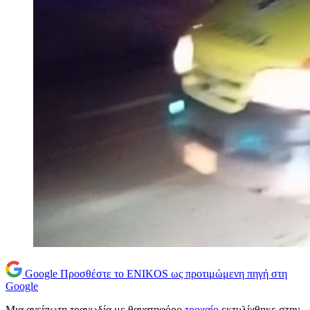
Google
Προσθέστε το ENIKOS ως προτιμώμενη πηγή στη
Google
Μια ανείπωτη τραγωδία με θανατηφόρο
τροχαίο
εκτυλίχθηκε στην