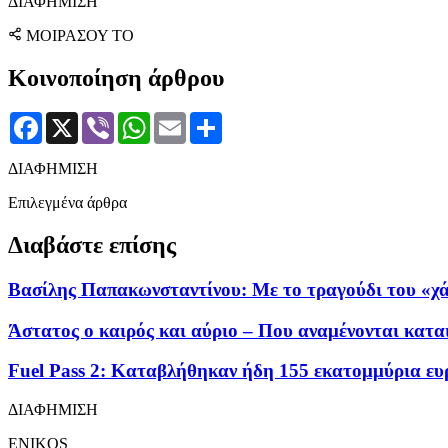
ΔΙΑΦΗΜΙΣΗ
ΜΟΙΡΑΣΟΥ ΤΟ
Κοινοποίηση άρθρου
Facebook
X
Viber
WhatsApp
Email
Μοιραστείτε
ΔΙΑΦΗΜΙΣΗ
Επιλεγμένα άρθρα
Διαβάστε επίσης
Βασίλης Παπακωνσταντίνου: Με το τραγούδι του «χά
Άστατος ο καιρός και αύριο – Που αναμένονται καται
Fuel Pass 2: Καταβλήθηκαν ήδη 155 εκατομμύρια ευρ
ΔΙΑΦΗΜΙΣΗ
ENIKOS