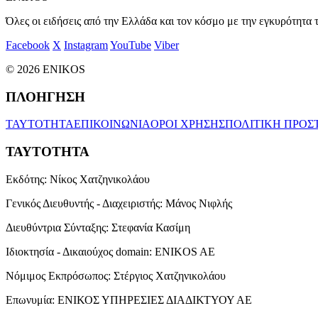
Όλες οι ειδήσεις από την Ελλάδα και τον κόσμο με την εγκυρότητα τ
Facebook
X
Instagram
YouTube
Viber
© 2026 ENIKOS
ΠΛΟΗΓΗΣΗ
ΤΑΥΤΟΤΗΤΑ
ΕΠΙΚΟΙΝΩΝΙΑ
ΟΡΟΙ ΧΡΗΣΗΣ
ΠΟΛΙΤΙΚΗ ΠΡΟΣ
ΤΑΥΤΟΤΗΤΑ
Εκδότης:
Νίκος Χατζηνικολάου
Γενικός Διευθυντής - Διαχειριστής:
Μάνος Νιφλής
Διευθύντρια Σύνταξης:
Στεφανία Κασίμη
Ιδιοκτησία - Δικαιούχος domain:
ENIKOS AE
Νόμιμος Εκπρόσωπος:
Στέργιος Χατζηνικολάου
Επωνυμία:
ΕΝΙΚΟΣ ΥΠΗΡΕΣΙΕΣ ΔΙΑΔΙΚΤΥΟΥ ΑΕ