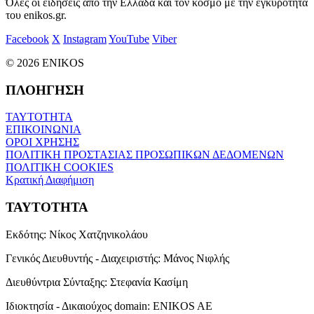
Όλες οι ειδήσεις από την Ελλάδα και τον κόσμο με την εγκυρότητα
του enikos.gr.
Facebook
X
Instagram
YouTube
Viber
© 2026 ENIKOS
ΠΛΟΗΓΗΣΗ
ΤΑΥΤΟΤΗΤΑ
ΕΠΙΚΟΙΝΩΝΙΑ
ΟΡΟΙ ΧΡΗΣΗΣ
ΠΟΛΙΤΙΚΗ ΠΡΟΣΤΑΣΙΑΣ ΠΡΟΣΩΠΙΚΩΝ ΔΕΔΟΜΕΝΩΝ
ΠΟΛΙΤΙΚΗ COOKIES
Κρατική Διαφήμιση
ΤΑΥΤΟΤΗΤΑ
Εκδότης:
Νίκος Χατζηνικολάου
Γενικός Διευθυντής - Διαχειριστής:
Μάνος Νιφλής
Διευθύντρια Σύνταξης:
Στεφανία Κασίμη
Ιδιοκτησία - Δικαιούχος domain:
ENIKOS AE