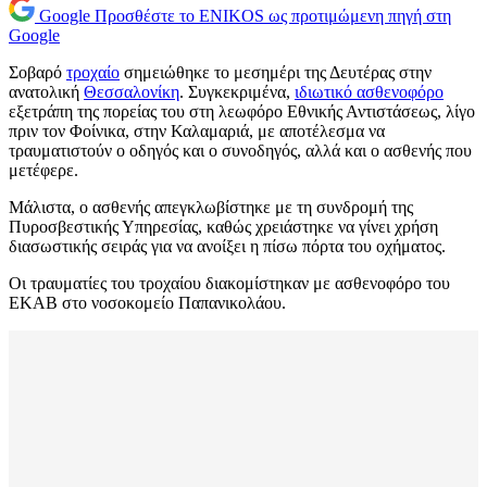
Google
Προσθέστε το ENIKOS ως προτιμώμενη πηγή στη
Google
Σοβαρό
τροχαίο
σημειώθηκε το μεσημέρι της Δευτέρας στην
ανατολική
Θεσσαλονίκη
. Συγκεκριμένα,
ιδιωτικό ασθενοφόρο
εξετράπη της πορείας του στη λεωφόρο Εθνικής Αντιστάσεως, λίγο
πριν τον Φοίνικα, στην Καλαμαριά, με αποτέλεσμα να
τραυματιστούν ο οδηγός και ο συνοδηγός, αλλά και ο ασθενής που
μετέφερε.
Μάλιστα, ο ασθενής απεγκλωβίστηκε με τη συνδρομή της
Πυροσβεστικής Υπηρεσίας, καθώς χρειάστηκε να γίνει χρήση
διασωστικής σειράς για να ανοίξει η πίσω πόρτα του οχήματος.
Οι τραυματίες του τροχαίου διακομίστηκαν με ασθενοφόρο του
ΕΚΑΒ στο νοσοκομείο Παπανικολάου.