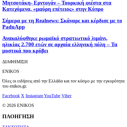
Μητσοτάκη- Ερντογάν – Τουρκική φιέστα στα
Κατεχόμενα, «μαύρη επέτειος» στην Κύπρο
Σήμερα με τη Realnews: Σκάναρε και κέρδισε με το
PaduApp
Ανακαλύφθηκε ρωμαϊκό στρατιωτικό λιμάνι,
ηλικίας 2.700 ετών σε αρχαία ελληνική πόλη – Τα
μυστικά που κρύβει
ΔΙΑΦΗΜΙΣΗ
ENIKOS
Όλες οι ειδήσεις από την Ελλάδα και τον κόσμο με την εγκυρότητα
του enikos.gr.
Facebook
X
Instagram
YouTube
Viber
© 2026 ENIKOS
ΠΛΟΗΓΗΣΗ