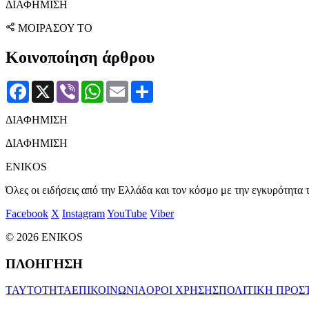
ΔΙΑΦΗΜΙΣΗ
ΜΟΙΡΑΣΟΥ ΤΟ
Κοινοποίηση άρθρου
Facebook
X
Viber
WhatsApp
Email
Μοιραστείτε
ΔΙΑΦΗΜΙΣΗ
ΔΙΑΦΗΜΙΣΗ
ENIKOS
Όλες οι ειδήσεις από την Ελλάδα και τον κόσμο με την εγκυρότητα τ
Facebook
X
Instagram
YouTube
Viber
© 2026 ENIKOS
ΠΛΟΗΓΗΣΗ
ΤΑΥΤΟΤΗΤΑ
ΕΠΙΚΟΙΝΩΝΙΑ
ΟΡΟΙ ΧΡΗΣΗΣ
ΠΟΛΙΤΙΚΗ ΠΡΟΣ