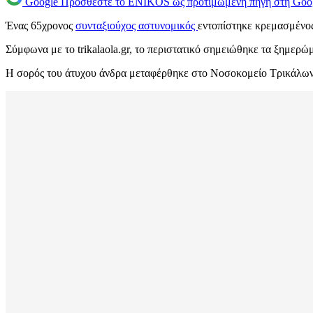
Google
Προσθέστε το ENIKOS ως προτιμώμενη πηγή στη Goo
Ένας 65χρονος
συνταξιούχος
αστυνομικός
εντοπίστηκε κρεμασμένος
Σύμφωνα με το trikalaola.gr, το περιστατικό σημειώθηκε τα ξημερώ
Η σορός του άτυχου άνδρα μεταφέρθηκε στο Νοσοκομείο Τρικάλων, ό