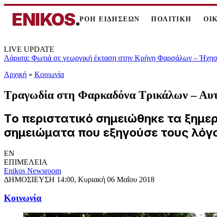
ENIKOS
.
ΡΟΗ ΕΙΔΗΣΕΩΝ
ΠΟΛΙΤΙΚΗ
ΟΙ
LIVE UPDATE
Λάρισα: Φωτιά σε γεωργική έκταση στην Κρήνη Φαρσάλων – Ήχησε
Αρχική
»
Κοινωνία
Τραγωδία στη Φαρκαδόνα Τρικάλων – Αυτ
Tο περιστατικό σημειώθηκε τα ξημ
σημειώματα που εξηγούσε τους λόγο
EN
ΕΠΙΜΕΛΕΙΑ
Enikos Newsroom
ΔΗΜΟΣΙΕΥΣΗ
14:00, Κυριακή 06 Μαΐου 2018
Κοινωνία