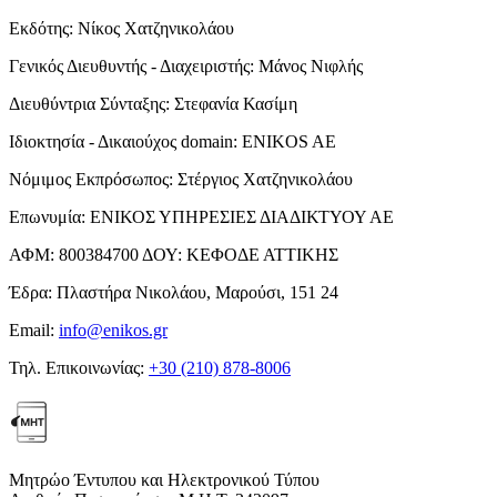
Εκδότης:
Νίκος Χατζηνικολάου
Γενικός Διευθυντής - Διαχειριστής:
Μάνος Νιφλής
Διευθύντρια Σύνταξης:
Στεφανία Κασίμη
Ιδιοκτησία - Δικαιούχος domain:
ENIKOS AE
Νόμιμος Εκπρόσωπος:
Στέργιος Χατζηνικολάου
Επωνυμία:
ΕΝΙΚΟΣ ΥΠΗΡΕΣΙΕΣ ΔΙΑΔΙΚΤΥΟΥ ΑΕ
ΑΦΜ:
800384700
ΔΟΥ:
ΚΕΦΟΔΕ ΑΤΤΙΚΗΣ
Έδρα:
Πλαστήρα Νικολάου, Μαρούσι, 151 24
Email:
info@enikos.gr
Τηλ. Επικοινωνίας:
+30 (210) 878-8006
Μητρώο Έντυπου και Ηλεκτρονικού Τύπου