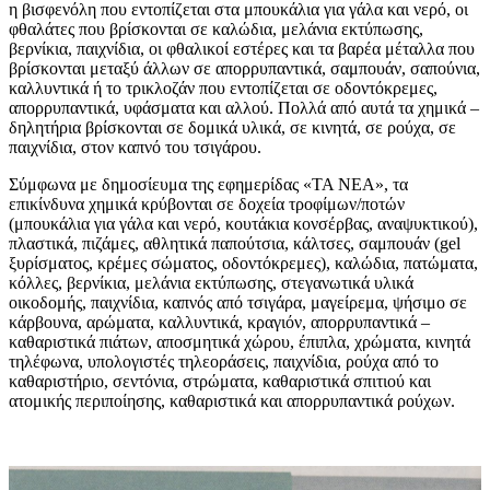
η βισφενόλη που εντοπίζεται στα μπουκάλια για γάλα και νερό, οι
φθαλάτες που βρίσκονται σε καλώδια, μελάνια εκτύπωσης,
βερνίκια, παιχνίδια, οι φθαλικοί εστέρες και τα βαρέα μέταλλα που
βρίσκονται μεταξύ άλλων σε απορρυπαντικά, σαμπουάν, σαπούνια,
καλλυντικά ή το τρικλοζάν που εντοπίζεται σε οδοντόκρεμες,
απορρυπαντικά, υφάσματα και αλλού. Πολλά από αυτά τα χημικά –
δηλητήρια βρίσκονται σε δομικά υλικά, σε κινητά, σε ρούχα, σε
παιχνίδια, στον καπνό του τσιγάρου.
Σύμφωνα με δημοσίευμα της εφημερίδας «ΤΑ ΝΕΑ», τα
επικίνδυνα χημικά κρύβονται σε δοχεία τροφίμων/ποτών
(μπουκάλια για γάλα και νερό, κουτάκια κονσέρβας, αναψυκτικού),
πλαστικά, πιζάμες, αθλητικά παπούτσια, κάλτσες, σαμπουάν (gel
ξυρίσματος, κρέμες σώματος, οδοντόκρεμες), καλώδια, πατώματα,
κόλλες, βερνίκια, μελάνια εκτύπωσης, στεγανωτικά υλικά
οικοδομής, παιχνίδια, καπνός από τσιγάρα, μαγείρεμα, ψήσιμο σε
κάρβουνα, αρώματα, καλλυντικά, κραγιόν, απορρυπαντικά –
καθαριστικά πιάτων, αποσμητικά χώρου, έπιπλα, χρώματα, κινητά
τηλέφωνα, υπολογιστές τηλεοράσεις, παιχνίδια, ρούχα από το
καθαριστήριο, σεντόνια, στρώματα, καθαριστικά σπιτιού και
ατομικής περιποίησης, καθαριστικά και απορρυπαντικά ρούχων.