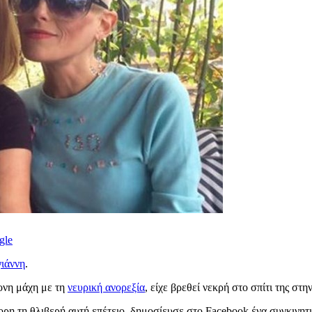
gle
ιάννη
.
ονη μάχη με τη
νευρική ανορεξία
, είχε βρεθεί νεκρή στο σπίτι της στ
ορη τη θλιβερή αυτή επέτειο, δημοσίευσε στο Facebook ένα συγκινητ