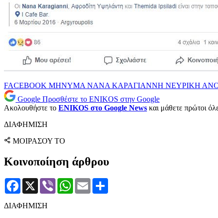
FACEBOOK
ΜΗΝΥΜΑ
ΝΑΝΑ ΚΑΡΑΓΙΑΝΝΗ
ΝΕΥΡΙΚΗ ΑΝΟ
Google
Προσθέστε το ENIKOS στην Google
Ακολουθήστε το
ENIKOS στο Google News
και μάθετε πρώτοι όλες
ΔΙΑΦΗΜΙΣΗ
ΜΟΙΡΑΣΟΥ ΤΟ
Κοινοποίηση άρθρου
Facebook
X
Viber
WhatsApp
Email
Μοιραστείτε
ΔΙΑΦΗΜΙΣΗ