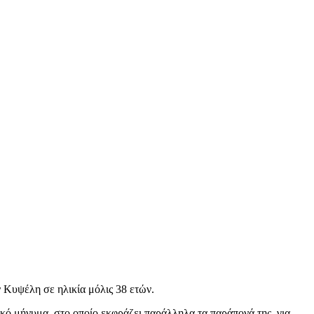
ην Κυψέλη σε ηλικία μόλις 38 ετών.
ικό μήνυμα, στο οποίο εκφράζει παράλληλα τα παράπονά της, για