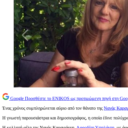
Google
Προσθέστε το ENIKOS ως προτιμώμενη πηγή στη Goo
Ένας χρόνος συμπληρώνεται αύριο από τον θάνατο της
Νανάς Καραγ
Η γνωστή παρουσιάστρια και δημοσιογράφος, η οποία έδινε πολύχρ
Η κολλητή φίλη της Νανάς Καραγιάννη,
Αφροδίτη Υψηλάντη
, με άφ