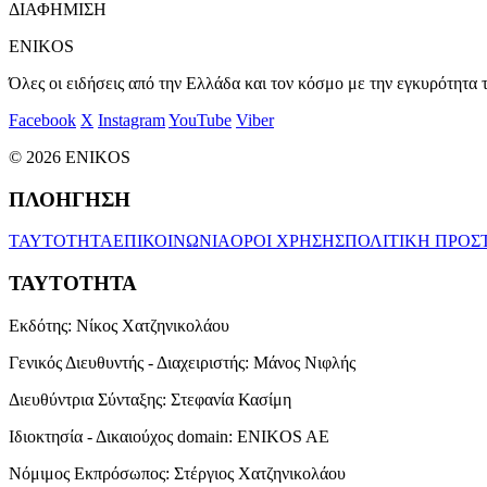
ΔΙΑΦΗΜΙΣΗ
ENIKOS
Όλες οι ειδήσεις από την Ελλάδα και τον κόσμο με την εγκυρότητα τ
Facebook
X
Instagram
YouTube
Viber
© 2026 ENIKOS
ΠΛΟΗΓΗΣΗ
ΤΑΥΤΟΤΗΤΑ
ΕΠΙΚΟΙΝΩΝΙΑ
ΟΡΟΙ ΧΡΗΣΗΣ
ΠΟΛΙΤΙΚΗ ΠΡΟΣ
ΤΑΥΤΟΤΗΤΑ
Εκδότης:
Νίκος Χατζηνικολάου
Γενικός Διευθυντής - Διαχειριστής:
Μάνος Νιφλής
Διευθύντρια Σύνταξης:
Στεφανία Κασίμη
Ιδιοκτησία - Δικαιούχος domain:
ENIKOS AE
Νόμιμος Εκπρόσωπος:
Στέργιος Χατζηνικολάου