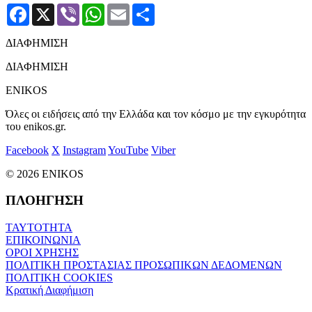
Facebook
X
Viber
WhatsApp
Email
Μοιραστείτε
ΔΙΑΦΗΜΙΣΗ
ΔΙΑΦΗΜΙΣΗ
ENIKOS
Όλες οι ειδήσεις από την Ελλάδα και τον κόσμο με την εγκυρότητα
του enikos.gr.
Facebook
X
Instagram
YouTube
Viber
© 2026 ENIKOS
ΠΛΟΗΓΗΣΗ
ΤΑΥΤΟΤΗΤΑ
ΕΠΙΚΟΙΝΩΝΙΑ
ΟΡΟΙ ΧΡΗΣΗΣ
ΠΟΛΙΤΙΚΗ ΠΡΟΣΤΑΣΙΑΣ ΠΡΟΣΩΠΙΚΩΝ ΔΕΔΟΜΕΝΩΝ
ΠΟΛΙΤΙΚΗ COOKIES
Κρατική Διαφήμιση