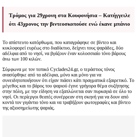
Τρόμος για 29χρονη στα Κουφονήσια – Κατήγγειλε
ότι 43χρονος την βιντεοσκοπούσε ενώ έκανε μπάνιο
Το απίστευτο κατόρθωμα, που καταγράφηκε σε βίντεο και
κυκλοφορεί ευρέως στο διαδίκτυο, δείχνει τους ψαράδες, δύο
αδέλφια από το νησί, να βγάζουν έναν κολοσσιαίο τόνο βάρους
άνω των 100 κιλών.
Σύμφωνα με τον τοπικό Cyclades24.gr, ο τεράστιος τόνος
ανασύρθηκε από τα αδέλφια, μόνο και μόνο για να
συνειδητοποιήσουν ότι είχαν πιάσει κάτι πραγματικά εξαιρετικό. Το
μέγεθος και το βάρος του ψαριού έγινε γρήγορα θέμα συζήτησης
στην πόλη, με την είδηση να εξαπλώνεται σαν πυρκαγιά σε όλο το
νησί. Οι περίεργοι θεατές συνέρρεαν στη σκηνή για να δουν από
κοντά τον γιγάντιο τόνο και να τραβήξουν φωτογραφίες και βίντεο
της αξιοσημείωτης ψαριάς.