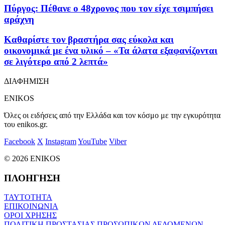
Πύργος: Πέθανε ο 48χρονος που τον είχε τσιμπήσει
αράχνη
Καθαρίστε τον βραστήρα σας εύκολα και
οικονομικά με ένα υλικό – «Τα άλατα εξαφανίζονται
σε λιγότερο από 2 λεπτά»
ΔΙΑΦΗΜΙΣΗ
ENIKOS
Όλες οι ειδήσεις από την Ελλάδα και τον κόσμο με την εγκυρότητα
του enikos.gr.
Facebook
X
Instagram
YouTube
Viber
© 2026 ENIKOS
ΠΛΟΗΓΗΣΗ
ΤΑΥΤΟΤΗΤΑ
ΕΠΙΚΟΙΝΩΝΙΑ
ΟΡΟΙ ΧΡΗΣΗΣ
ΠΟΛΙΤΙΚΗ ΠΡΟΣΤΑΣΙΑΣ ΠΡΟΣΩΠΙΚΩΝ ΔΕΔΟΜΕΝΩΝ