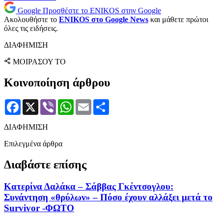
Google
Προσθέστε το ENIKOS στην Google
Ακολουθήστε το
ENIKOS στο Google News
και μάθετε πρώτοι
όλες τις ειδήσεις.
ΔΙΑΦΗΜΙΣΗ
ΜΟΙΡΑΣΟΥ ΤΟ
Κοινοποίηση άρθρου
Facebook
X
Viber
WhatsApp
Email
Μοιραστείτε
ΔΙΑΦΗΜΙΣΗ
Επιλεγμένα άρθρα
Διαβάστε επίσης
Κατερίνα Δαλάκα – Σάββας Γκέντσογλου:
Συνάντηση «θρύλων» – Πόσο έχουν αλλάξει μετά το
Survivor -ΦΩΤΟ