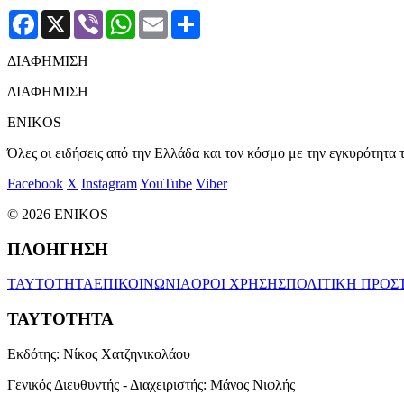
Facebook
X
Viber
WhatsApp
Email
Μοιραστείτε
ΔΙΑΦΗΜΙΣΗ
ΔΙΑΦΗΜΙΣΗ
ENIKOS
Όλες οι ειδήσεις από την Ελλάδα και τον κόσμο με την εγκυρότητα τ
Facebook
X
Instagram
YouTube
Viber
© 2026 ENIKOS
ΠΛΟΗΓΗΣΗ
ΤΑΥΤΟΤΗΤΑ
ΕΠΙΚΟΙΝΩΝΙΑ
ΟΡΟΙ ΧΡΗΣΗΣ
ΠΟΛΙΤΙΚΗ ΠΡΟΣ
ΤΑΥΤΟΤΗΤΑ
Εκδότης:
Νίκος Χατζηνικολάου
Γενικός Διευθυντής - Διαχειριστής:
Μάνος Νιφλής