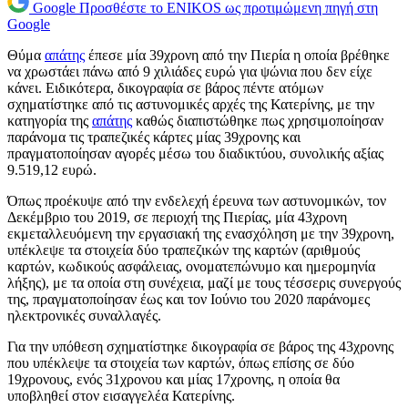
Google
Προσθέστε το ENIKOS ως προτιμώμενη πηγή στη
Google
Θύμα
απάτης
έπεσε μία 39χρονη από την Πιερία η οποία βρέθηκε
να χρωστάει πάνω από 9 χιλιάδες ευρώ για ψώνια που δεν είχε
κάνει. Ειδικότερα, δ
ικογραφία σε βάρος πέντε ατόμων
σχηματίστηκε από τις αστυνομικές αρχές της Κατερίνης, με την
κατηγορία της
απάτης
καθώς διαπιστώθηκε πως χρησιμοποίησαν
παράνομα τις τραπεζικές κάρτες μίας 39χρονης και
πραγματοποίησαν αγορές μέσω του διαδικτύου, συνολικής αξίας
9.519,12 ευρώ.
Όπως προέκυψε από την ενδελεχή έρευνα των αστυνομικών, τον
Δεκέμβριο του 2019, σε περιοχή της Πιερίας, μία 43χρονη
εκμεταλλευόμενη την εργασιακή της ενασχόληση με την 39χρονη,
υπέκλεψε τα στοιχεία δύο τραπεζικών της καρτών (αριθμούς
καρτών, κωδικούς ασφάλειας, ονοματεπώνυμο και ημερομηνία
λήξης), με τα οποία στη συνέχεια, μαζί με τους τέσσερις συνεργούς
της, πραγματοποίησαν έως και τον Ιούνιο του 2020 παράνομες
ηλεκτρονικές συναλλαγές.
Για την υπόθεση σχηματίστηκε δικογραφία σε βάρος της 43χρονης
που υπέκλεψε τα στοιχεία των καρτών, όπως επίσης σε δύο
19χρονους, ενός 31χρονου και μίας 17χρονης, η οποία θα
υποβληθεί στον εισαγγελέα Κατερίνης.