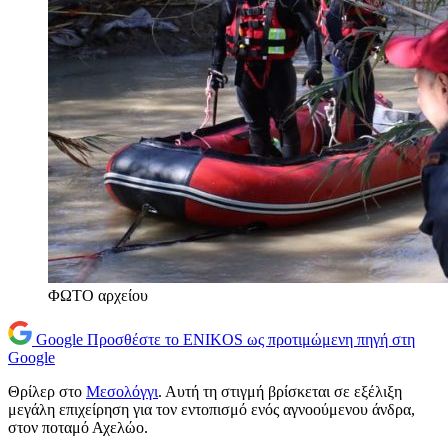
ΦΩΤΟ αρχείου
Google
Προσθέστε το ENIKOS ως προτιμώμενη πηγή στη
Google
Θρίλερ στο
Μεσολόγγι
. Αυτή τη στιγμή βρίσκεται σε εξέλιξη
μεγάλη επιχείρηση για τον εντοπισμό ενός αγνοούμενου άνδρα,
στον ποταμό Αχελώο.