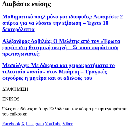
Διαβάστε επίσης
Μαθηματικό παζλ μόνο για ιδιοφυΐες: Αφαιρέστε 2
σπίρτα για να λύσετε την εξίσωση – Έχετε 10
δευτερόλεπτα
Αλέξανδρος Δαβιλάς: Ο Μελέτης από τον «Έρωτα
φυγά» στη θεατρική σκηνή – Σε ποια παράσταση
πρωταγωνιστεί;
Μεσολόγγι: Με δάκρυα και χειροκροτήματα το
τελευταίο «αντίο» στον Μπάμπη – Τραγικές
φιγούρες η μητέρα και οι αδελφές του
ΔΙΑΦΗΜΙΣΗ
ENIKOS
Όλες οι ειδήσεις από την Ελλάδα και τον κόσμο με την εγκυρότητα
του enikos.gr.
Facebook
X
Instagram
YouTube
Viber