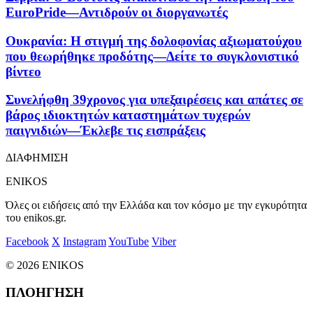
EuroPride—Αντιδρούν οι διοργανωτές
Ουκρανία: Η στιγμή της δολοφονίας αξιωματούχου
που θεωρήθηκε προδότης—Δείτε το συγκλονιστικό
βίντεο
Συνελήφθη 39χρονος για υπεξαιρέσεις και απάτες σε
βάρος ιδιοκτητών καταστημάτων τυχερών
παιγνιδιών—Έκλεβε τις εισπράξεις
ΔΙΑΦΗΜΙΣΗ
ENIKOS
Όλες οι ειδήσεις από την Ελλάδα και τον κόσμο με την εγκυρότητα
του enikos.gr.
Facebook
X
Instagram
YouTube
Viber
© 2026 ENIKOS
ΠΛΟΗΓΗΣΗ