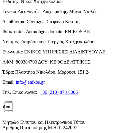
Εκδότης:
Νίκος Χατζηνικολάου
Γενικός Διευθυντής - Διαχειριστής:
Μάνος Νιφλής
Διευθύντρια Σύνταξης:
Στεφανία Κασίμη
Ιδιοκτησία - Δικαιούχος domain:
ENIKOS AE
Νόμιμος Εκπρόσωπος:
Στέργιος Χατζηνικολάου
Επωνυμία:
ΕΝΙΚΟΣ ΥΠΗΡΕΣΙΕΣ ΔΙΑΔΙΚΤΥΟΥ ΑΕ
ΑΦΜ:
800384700
ΔΟΥ:
ΚΕΦΟΔΕ ΑΤΤΙΚΗΣ
Έδρα:
Πλαστήρα Νικολάου, Μαρούσι, 151 24
Email:
info@enikos.gr
Τηλ. Επικοινωνίας:
+30 (210) 878-8006
Μητρώο Έντυπου και Ηλεκτρονικού Τύπου
Αριθμός Πιστοποίησης Μ.Η.Τ. 242097