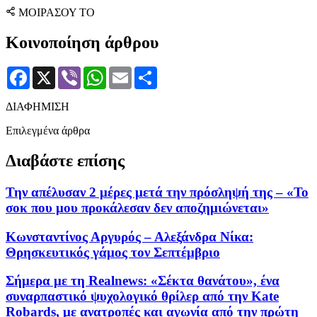
ΜΟΙΡΑΣΟΥ ΤΟ
Κοινοποίηση άρθρου
Facebook
X
Viber
WhatsApp
Email
Μοιραστείτε
ΔΙΑΦΗΜΙΣΗ
Επιλεγμένα άρθρα
Διαβάστε επίσης
Την απέλυσαν 2 μέρες μετά την πρόσληψή της – «Το
σοκ που μου προκάλεσαν δεν αποζημιώνεται»
Κωνσταντίνος Αργυρός – Αλεξάνδρα Νίκα:
Θρησκευτικός γάμος τον Σεπτέμβριο
Σήμερα με τη Realnews: «Σέκτα θανάτου», ένα
συναρπαστικό ψυχολογικό θρίλερ από την Kate
Robards, με ανατροπές και αγωνία από την πρώτη