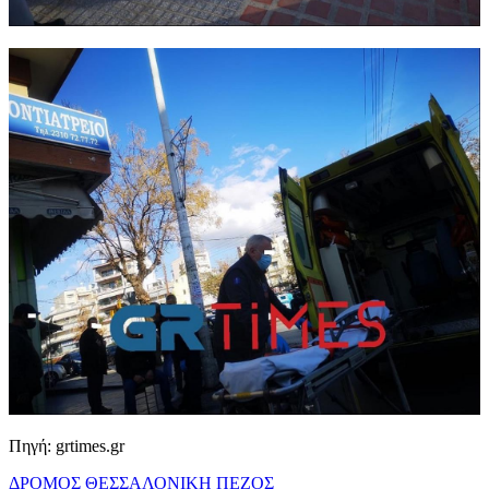
Πηγή: grtimes.gr
ΔΡΟΜΟΣ
ΘΕΣΣΑΛΟΝΙΚΗ
ΠΕΖΟΣ