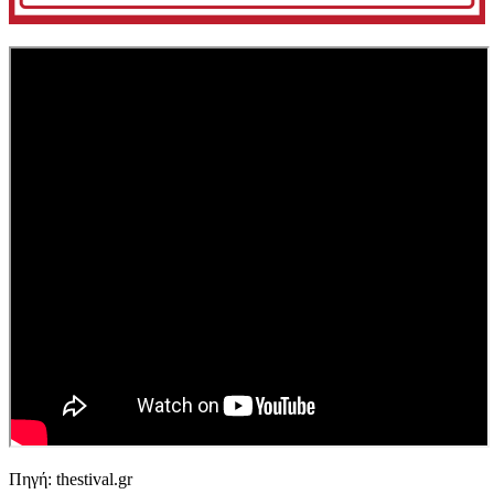
Πηγή: thestival.gr