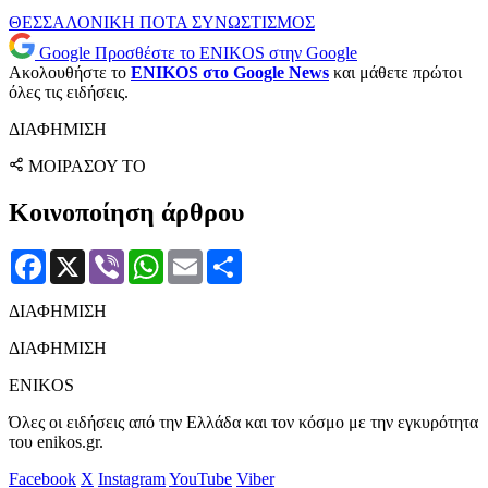
ΘΕΣΣΑΛΟΝΙΚΗ
ΠΟΤΑ
ΣΥΝΩΣΤΙΣΜΟΣ
Google
Προσθέστε το ENIKOS στην Google
Ακολουθήστε το
ENIKOS στο Google News
και μάθετε πρώτοι
όλες τις ειδήσεις.
ΔΙΑΦΗΜΙΣΗ
ΜΟΙΡΑΣΟΥ ΤΟ
Κοινοποίηση άρθρου
Facebook
X
Viber
WhatsApp
Email
Μοιραστείτε
ΔΙΑΦΗΜΙΣΗ
ΔΙΑΦΗΜΙΣΗ
ENIKOS
Όλες οι ειδήσεις από την Ελλάδα και τον κόσμο με την εγκυρότητα
του enikos.gr.
Facebook
X
Instagram
YouTube
Viber