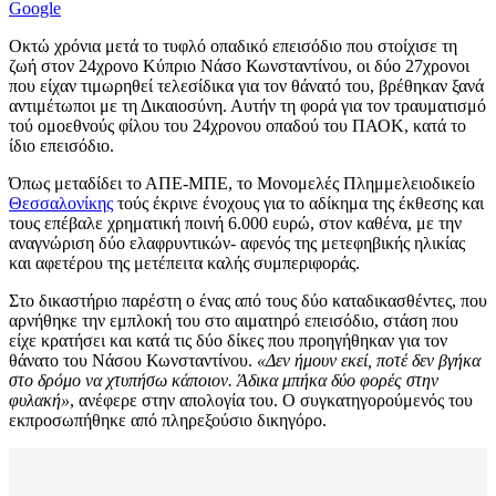
Google
Οκτώ χρόνια μετά το τυφλό οπαδικό επεισόδιο που στοίχισε τη
ζωή στον 24χρονο Κύπριο Νάσο Κωνσταντίνου, οι δύο 27χρονοι
που είχαν τιμωρηθεί τελεσίδικα για τον θάνατό του, βρέθηκαν ξανά
αντιμέτωποι με τη Δικαιοσύνη. Αυτήν τη φορά για τον τραυματισμό
τού ομοεθνούς φίλου του 24χρονου οπαδού του ΠΑΟΚ, κατά το
ίδιο επεισόδιο.
Όπως μεταδίδει το ΑΠΕ-ΜΠΕ, το Μονομελές Πλημμελειοδικείο
Θεσσαλονίκης
τούς έκρινε ένοχους για το αδίκημα της έκθεσης και
τους επέβαλε χρηματική ποινή 6.000 ευρώ, στον καθένα, με την
αναγνώριση δύο ελαφρυντικών- αφενός της μετεφηβικής ηλικίας
και αφετέρου της μετέπειτα καλής συμπεριφοράς.
Στο δικαστήριο παρέστη ο ένας από τους δύο καταδικασθέντες, που
αρνήθηκε την εμπλοκή του στο αιματηρό επεισόδιο, στάση που
είχε κρατήσει και κατά τις δύο δίκες που προηγήθηκαν για τον
θάνατο του Νάσου Κωνσταντίνου.
«Δεν ήμουν εκεί, ποτέ δεν βγήκα
στο δρόμο να χτυπήσω κάποιον. Άδικα μπήκα δύο φορές στην
φυλακή»
, ανέφερε στην απολογία του. Ο συγκατηγορούμενός του
εκπροσωπήθηκε από πληρεξούσιο δικηγόρο.