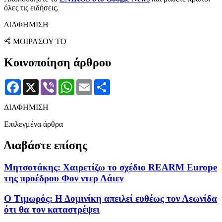
όλες τις ειδήσεις.
ΔΙΑΦΗΜΙΣΗ
ΜΟΙΡΑΣΟΥ ΤΟ
Κοινοποίηση άρθρου
Facebook
X
Viber
WhatsApp
Email
Μοιραστείτε
ΔΙΑΦΗΜΙΣΗ
Επιλεγμένα άρθρα
Διαβάστε επίσης
Μητσοτάκης: Χαιρετίζω το σχέδιο REARM Europe
της προέδρου Φον ντερ Λάιεν
Ο Τιμωρός: Η Δομινίκη απειλεί ευθέως τον Λεωνίδα
ότι θα τον καταστρέψει