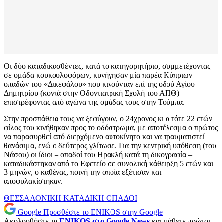
Οι δύο καταδικασθέντες, κατά το κατηγορητήριο, συμμετέχοντας
σε ομάδα κουκουλοφόρων, κυνήγησαν μία παρέα Κύπριων
οπαδών του «Δικεφάλου» που κινούνταν επί της οδού Αγίου
Δημητρίου (κοντά στην Οδοντιατρική Σχολή του ΑΠΘ)
επιστρέφοντας από αγώνα της ομάδας τους στην Τούμπα.
Στην προσπάθεια τους να ξεφύγουν, ο 24χρονος κι ο τότε 22 ετών
φίλος του κινήθηκαν προς το οδόστρωμα, με αποτέλεσμα ο πρώτος
να παρασυρθεί από διερχόμενο αυτοκίνητο και να τραυματιστεί
θανάσιμα, ενώ ο δεύτερος γλίτωσε. Για την κεντρική υπόθεση (του
Νάσου) οι ίδιοι – οπαδοί του Ηρακλή κατά τη δικογραφία –
καταδικάστηκαν από το Εφετείο σε συνολική κάθειρξη 5 ετών και
3 μηνών, ο καθένας, ποινή την οποία εξέτισαν και
αποφυλακίστηκαν.
ΘΕΣΣΑΛΟΝΙΚΗ
ΚΑΤΑΔΙΚΗ
ΟΠΑΔΟΙ
Google
Προσθέστε το ENIKOS στην Google
Ακολουθήστε το
ENIKOS στο Google News
και μάθετε πρώτοι