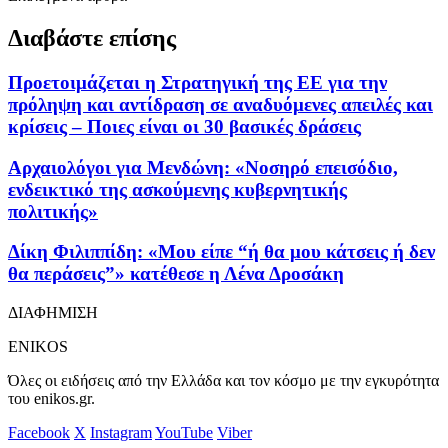
Διαβάστε επίσης
Προετοιμάζεται η Στρατηγική της ΕΕ για την
πρόληψη και αντίδραση σε αναδυόμενες απειλές και
κρίσεις – Ποιες είναι οι 30 βασικές δράσεις
Αρχαιολόγοι για Μενδώνη: «Νοσηρό επεισόδιο,
ενδεικτικό της ασκούμενης κυβερνητικής
πολιτικής»
Δίκη Φιλιππίδη: «Μου είπε “ή θα μου κάτσεις ή δεν
θα περάσεις”» κατέθεσε η Λένα Δροσάκη
ΔΙΑΦΗΜΙΣΗ
ENIKOS
Όλες οι ειδήσεις από την Ελλάδα και τον κόσμο με την εγκυρότητα
του enikos.gr.
Facebook
X
Instagram
YouTube
Viber