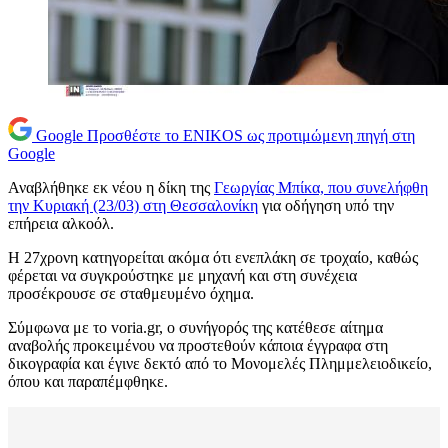
Google
Προσθέστε το ENIKOS ως προτιμώμενη πηγή στη
Google
Αναβλήθηκε εκ νέου η δίκη της
Γεωργίας Μπίκα, που συνελήφθη
την Κυριακή (23/03) στη Θεσσαλονίκη
για οδήγηση υπό την
επήρεια αλκοόλ.
Η 27χρονη κατηγορείται ακόμα ότι ενεπλάκη σε τροχαίο, καθώς
φέρεται να συγκρούστηκε με μηχανή και στη συνέχεια
προσέκρουσε σε σταθμευμένο όχημα.
Σύμφωνα με το voria.gr, o συνήγορός της κατέθεσε αίτημα
αναβολής προκειμένου να προστεθούν κάποια έγγραφα στη
δικογραφία και έγινε δεκτό από το Μονομελές Πλημμελειοδικείο,
όπου και παραπέμφθηκε.