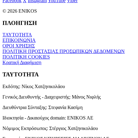
Facebook
X
Instagram
YouTube
Viber
© 2026 ENIKOS
ΠΛΟΗΓΗΣΗ
ΤΑΥΤΟΤΗΤΑ
ΕΠΙΚΟΙΝΩΝΙΑ
ΟΡΟΙ ΧΡΗΣΗΣ
ΠΟΛΙΤΙΚΗ ΠΡΟΣΤΑΣΙΑΣ ΠΡΟΣΩΠΙΚΩΝ ΔΕΔΟΜΕΝΩΝ
ΠΟΛΙΤΙΚΗ COOKIES
Κρατική Διαφήμιση
ΤΑΥΤΟΤΗΤΑ
Εκδότης:
Νίκος Χατζηνικολάου
Γενικός Διευθυντής - Διαχειριστής:
Μάνος Νιφλής
Διευθύντρια Σύνταξης:
Στεφανία Κασίμη
Ιδιοκτησία - Δικαιούχος domain:
ENIKOS AE
Νόμιμος Εκπρόσωπος:
Στέργιος Χατζηνικολάου