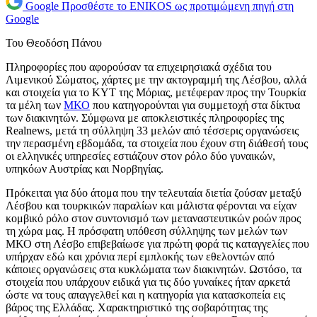
Google
Προσθέστε το ENIKOS ως προτιμώμενη πηγή στη
Google
Του Θεοδόση Πάνου
Πληροφορίες που αφορούσαν τα επιχειρησιακά σχέδια του
Λιμενικού Σώματος, χάρτες με την ακτογραμμή της Λέσβου, αλλά
και στοιχεία για το ΚΥΤ της Μόριας, μετέφεραν προς την Τουρκία
τα μέλη των
ΜΚΟ
που κατηγορούνται για συμμετοχή στα δίκτυα
των διακινητών. Σύμφωνα με αποκλειστικές πληροφορίες της
Realnews, μετά τη σύλληψη 33 μελών από τέσσερις οργανώσεις
την περασμένη εβδομάδα, τα στοιχεία που έχουν στη διάθεσή τους
οι ελληνικές υπηρεσίες εστιάζουν στον ρόλο δύο γυναικών,
υπηκόων Αυστρίας και Νορβηγίας.
Πρόκειται για δύο άτομα που την τελευταία διετία ζούσαν μεταξύ
Λέσβου και τουρκικών παραλίων και μάλιστα φέρονται να είχαν
κομβικό ρόλο στον συντονισμό των μεταναστευτικών ροών προς
τη χώρα μας. Η πρόσφατη υπόθεση σύλληψης των μελών των
ΜΚΟ στη Λέσβο επιβεβαίωσε για πρώτη φορά τις καταγγελίες που
υπήρχαν εδώ και χρόνια περί εμπλοκής των εθελοντών από
κάποιες οργανώσεις στα κυκλώματα των διακινητών. Ωστόσο, τα
στοιχεία που υπάρχουν ειδικά για τις δύο γυναίκες ήταν αρκετά
ώστε να τους απαγγελθεί και η κατηγορία για κατασκοπεία εις
βάρος της Ελλάδας. Χαρακτηριστικό της σοβαρότητας της