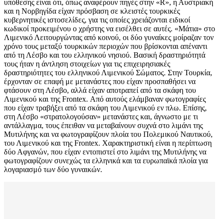
υπόθεσης είναι ότι, όπως αναφέρουν πηγές στην «R», η Αυστριακή
και η Νορβηγίδα είχαν πρόσβαση σε κλειστές τουρκικές
κυβερνητικές ιστοσελίδες, για τις οποίες χρειάζονται ειδικοί
κωδικοί προκειμένου ο χρήστης να εισέλθει σε αυτές. «Μάτια» στο
Λιμενικό Λειτουργώντας από κοινού, οι δύο γυναίκες μοίραζαν τον
χρόνο τους μεταξύ τουρκικών περιοχών που βρίσκονται απέναντι
από τη Λέσβο και του ελληνικού νησιού. Βασική δραστηριότητά
τους ήταν η άντληση στοιχείων για τις επιχειρησιακές
δραστηριότητες του ελληνικού Λιμενικού Σώματος. Στην Τουρκία,
έρχονταν σε επαφή με μετανάστες που είχαν προσπαθήσει να
φτάσουν στη Λέσβο, αλλά είχαν αποτραπεί από τα σκάφη του
Λιμενικού και της Frontex. Από αυτούς ελάμβαναν φωτογραφίες
που είχαν τραβήξει από τα σκάφη του Λιμενικού εν πλω. Επίσης,
στη Λέσβο «στρατολογούσαν» μετανάστες και, άγνωστο με τι
αντάλλαγμα, τους έπειθαν να μεταβαίνουν συχνά στο λιμάνι της
Μυτιλήνης και να φωτογραφίζουν πλοία του Πολεμικού Ναυτικού,
του Λιμενικού και της Frontex. Χαρακτηριστική είναι η περίπτωση
δύο Αφγανών, που είχαν εντοπιστεί στο λιμάνι της Μυτιλήνης να
φωτογραφίζουν συνεχώς τα ελληνικά και τα ευρωπαϊκά πλοία για
λογαριασμό των δύο γυναικών.