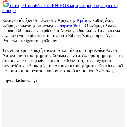
Google
Προσθέστε το ENIKOS ως προτιμώμενη πηγή στη
Google
Συναγερμός έχει σημάνει στις Αρχές της
Κρήτης
, καθώς ένας
άνδρας πολωνικής καταγωγής
εξαφανίσθηκε
. Ο άνδρας ηλικίας
περίπου 60 ετών είχε έρθει στα Χανιά για διακοπές. Το πρωί ενώ
είχε βγει για περίπατο στο μονοπάτι Ε4 από Σούγια προς Αγία
Ρουμέλη, τα ίχνη του χάθηκαν.
Την ευρύτερη περιοχή ερευνούν κλιμάκιο από την Ανώπολη, οι
Αστυνομικοί του τμήματος Σφακίων, ένα πεζοπόρο τμήμα με επτά
άτομα ενώ έχει σηκωθεί και drone. Μάλιστα, την επιχείρηση
συντονίζουν ο Διοικητής του Αστυνομικού τμήματος Σφακίων μαζί
με τον προτεταμένο του πυροσβεστικού κλιμακίου Ανώπολης.
Πηγή: flashnews.gr