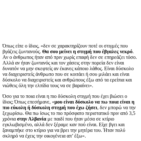
Όπως είπε ο ίδιος, «δεν σε χαρακτηρίζουν ποτέ οι στιγμές που
βγάζεις ζωντανούς.
Θα σου μείνει η στιγμή που έβγαλες νεκρό
.
Αν ο άνθρωπος ήταν από πριν χωρίς επαφή δεν σε επηρεάζει τόσο.
Αλλά αν ήταν ζωντανός και τον χάσεις στην πορεία δεν είναι
δυνατόν να μην σκεφτείς αν έκανες κάποιο λάθος. Είναι δύσκολο
να διαχειριστείς άνθρωπο που σε κοιτάει ή σου μιλάει και είναι
δύσκολο να διαχειριστείς και ανθρώπους έξω από τα ερείπια και
νιώθεις όλη την ελπίδα τους να σε βαραίνει».
Όσο για το ποια είναι η πιο δύσκολη στιγμή που έχει βιώσει ο
ίδιος; Όπως επεσήμανε, «
μου είναι δύσκολο να πω ποια είναι η
πιο εύκολη ή δύσκολη στιγμή που έχω ζήσει
, δεν μπορώ να την
ξεχωρίσω. Θα πω ίσως το πιο πρόσφατο περιστατικό πριν από 3,5
χρόνια
στην Αλβανία
με παιδί που ήταν μέσα σε κτίριο
εγκλωβισμένο, αλλά δεν ξέραμε καν πού είναι. Είχε βγει και
ξαναμπήκε στο κτίριο για να βρει την μητέρα του. Ήταν πολύ
σκληρό να έχεις την οικογένεια απ’ έξω».