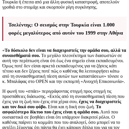
Τουρκία ή έπειτα από μια άλλη φυσική καταστροφή, αποτελούν
γροθιά στο στομάχι και σκορπούν ρίγη συγκίνησης.
Τσελέντης: Ο σεισμός στην Τουρκία είναι 1.000
φορές μεγαλύτερος από αυτόν του 1999 στην Αθήνα
«
Το δύσκολο δεν είναι να διαχειριστείς την ομάδα σου, αλλά τα
συναισθήματά σου.
Το μεγάλο πλεονέκτημα των διασωστών σε
αυτή την περίπτωση είναι ότι έως ένα σημείο είναι εκπαιδευμένοι.
Όμως ποτέ δεν είσαι αρκετά εκπαιδευμένος για να ζήσεις κάτι
τέτοιο και δεν ξέρεις ποτέ πώς ο καθένας θα λειτουργήσει κάτω
από τη συναισθηματική πίεση αυτών των καταστάσεων» τόνισε ο
κ. Μπαλάφας στο OPEN και την εκπομπή «Ανοιχτή Επικοινωνία».
Η φωνή του «σπάει» περιγράφοντας στιγμή προς στιγμή τις
προσπάθειες διάσωσης. «Εκτός από τη συναισθηματική πίεση που
έχεις για τη ζωή που έχεις στα χέρια σου,
έχεις να διαχειριστείς
και τον δικό σου φόβο.
Είναι και η δική σου ζωή.
Το
ασφαλέστερο δίκτυο που έχεις είναι η ομάδα σου.
Αυτό που
ουσιαστικά σε βοηθάει είναι ότι υπάρχουν διακριτοί ρόλοι. Ο
καθένας παίρνει το κομμάτι που του αναλογεί, όσο μπορεί να το
αντέξει ξέροντας ότι πάντα θα έχει κάποιον δίπλα του για να τον