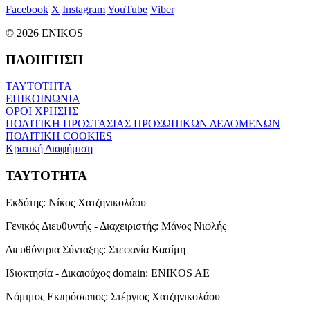
Facebook
X
Instagram
YouTube
Viber
© 2026 ENIKOS
ΠΛΟΗΓΗΣΗ
ΤΑΥΤΟΤΗΤΑ
ΕΠΙΚΟΙΝΩΝΙΑ
ΟΡΟΙ ΧΡΗΣΗΣ
ΠΟΛΙΤΙΚΗ ΠΡΟΣΤΑΣΙΑΣ ΠΡΟΣΩΠΙΚΩΝ ΔΕΔΟΜΕΝΩΝ
ΠΟΛΙΤΙΚΗ COOKIES
Κρατική Διαφήμιση
ΤΑΥΤΟΤΗΤΑ
Εκδότης:
Νίκος Χατζηνικολάου
Γενικός Διευθυντής - Διαχειριστής:
Μάνος Νιφλής
Διευθύντρια Σύνταξης:
Στεφανία Κασίμη
Ιδιοκτησία - Δικαιούχος domain:
ENIKOS AE
Νόμιμος Εκπρόσωπος:
Στέργιος Χατζηνικολάου