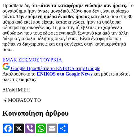
Πρόσθεσε δε, ότι «
όταν τα καταφέραμε νιώσαμε σαν ήρωες
. Το
συναίσθημα ήταν όντως μοναδικό. Μόνο που δεν είναι κυρίαρχο
πάντα.
Την επόμενη ημέρα ένιωθες ήρωας
και δίπλα σου στα 30
μέτρα από εκεί που είχαμε κατασκηνώσει, ήταν τα υπόλοιπα
φέρετρα της οικογένειας. Τη μια στιγμή έβλεπες το χαμόγελο
ανθρώπων που τους έδωσες ένα παιδί ζωντανό και από την άλλη
δάκρυα για άλλα μέλη της οικογένειας. Είναι ένα φορτίο που
πρέπει να διαχειριστείς και στη συνέχεια, στην καθημερινότητά
σου».
ΕΜΑΚ
ΣΕΙΣΜΟΣ
ΤΟΥΡΚΙΑ
Google
Προσθέστε το ENIKOS στην Google
Ακολουθήστε το
ENIKOS στο Google News
και μάθετε πρώτοι
όλες τις ειδήσεις.
ΔΙΑΦΗΜΙΣΗ
ΜΟΙΡΑΣΟΥ ΤΟ
Κοινοποίηση άρθρου
Facebook
X
Viber
WhatsApp
Email
Μοιραστείτε