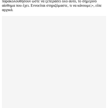
παρακολουθήσουν ώστε να ξεπεράσει όλο αυτό, το σημερινό
αίσθημα που έχει. Εννοείται στηριζόμαστε, τι να κάνουμε;», είπε
αρχικά.