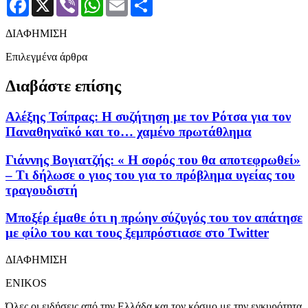
ΔΙΑΦΗΜΙΣΗ
Επιλεγμένα άρθρα
Διαβάστε επίσης
Αλέξης Τσίπρας: Η συζήτηση με τον Ρότσα για τον
Παναθηναϊκό και το… χαμένο πρωτάθλημα
Γιάννης Βογιατζής: « Η σορός του θα αποτεφρωθεί»
– Τι δήλωσε ο γιος του για το πρόβλημα υγείας του
τραγουδιστή
Μποξέρ έμαθε ότι η πρώην σύζυγός του τον απάτησε
με φίλο του και τους ξεμπρόστιασε στο Twitter
ΔΙΑΦΗΜΙΣΗ
ENIKOS
Όλες οι ειδήσεις από την Ελλάδα και τον κόσμο με την εγκυρότητα