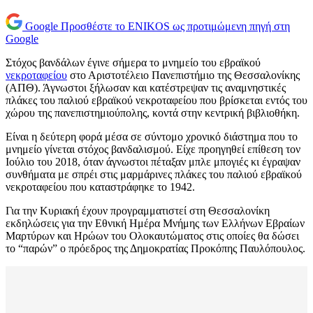
Google
Προσθέστε το ENIKOS ως προτιμώμενη πηγή στη
Google
Στόχος βανδάλων έγινε σήμερα το μνημείο του εβραϊκού
νεκροταφείου
στο Αριστοτέλειο Πανεπιστήμιο της Θεσσαλονίκης
(ΑΠΘ). Άγνωστοι ξήλωσαν και κατέστρεψαν τις αναμνηστικές
πλάκες του παλιού εβραϊκού νεκροταφείου που βρίσκεται εντός του
χώρου της πανεπιστημιούπολης, κοντά στην κεντρική βιβλιοθήκη.
Είναι η δεύτερη φορά μέσα σε σύντομο χρονικό διάστημα που το
μνημείο γίνεται στόχος βανδαλισμού. Είχε προηγηθεί επίθεση τον
Ιούλιο του 2018, όταν άγνωστοι πέταξαν μπλε μπογιές κι έγραψαν
συνθήματα με σπρέι στις μαρμάρινες πλάκες του παλιού εβραϊκού
νεκροταφείου που καταστράφηκε το 1942.
Για την Κυριακή έχουν προγραμματιστεί στη Θεσσαλονίκη
εκδηλώσεις για την Εθνική Ημέρα Μνήμης των Ελλήνων Εβραίων
Μαρτύρων και Ηρώων του Ολοκαυτώματος στις οποίες θα δώσει
το “παρών” ο πρόεδρος της Δημοκρατίας Προκόπης Παυλόπουλος.