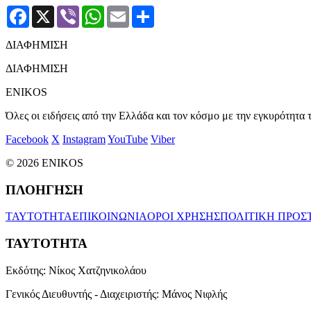
Facebook
X
Viber
WhatsApp
Email
Μοιραστείτε
ΔΙΑΦΗΜΙΣΗ
ΔΙΑΦΗΜΙΣΗ
ENIKOS
Όλες οι ειδήσεις από την Ελλάδα και τον κόσμο με την εγκυρότητα τ
Facebook
X
Instagram
YouTube
Viber
© 2026 ENIKOS
ΠΛΟΗΓΗΣΗ
ΤΑΥΤΟΤΗΤΑ
ΕΠΙΚΟΙΝΩΝΙΑ
ΟΡΟΙ ΧΡΗΣΗΣ
ΠΟΛΙΤΙΚΗ ΠΡΟΣ
ΤΑΥΤΟΤΗΤΑ
Εκδότης:
Νίκος Χατζηνικολάου
Γενικός Διευθυντής - Διαχειριστής:
Μάνος Νιφλής