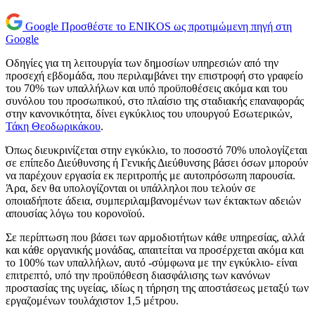
Google
Προσθέστε το ENIKOS ως προτιμώμενη πηγή στη
Google
Οδηγίες για τη λειτουργία των δημοσίων υπηρεσιών από την
προσεχή εβδομάδα, που περιλαμβάνει την επιστροφή στο γραφείο
του 70% των υπαλλήλων και υπό προϋποθέσεις ακόμα και του
συνόλου του προσωπικού, στο πλαίσιο της σταδιακής επαναφοράς
στην κανονικότητα, δίνει εγκύκλιος του υπουργού Εσωτερικών,
Τάκη Θεοδωρικάκου
.
Όπως διευκρινίζεται στην εγκύκλιο, το ποσοστό 70% υπολογίζεται
σε επίπεδο Διεύθυνσης ή Γενικής Διεύθυνσης βάσει όσων μπορούν
να παρέχουν εργασία εκ περιτροπής με αυτοπρόσωπη παρουσία.
Άρα, δεν θα υπολογίζονται οι υπάλληλοι που τελούν σε
οποιαδήποτε άδεια, συμπεριλαμβανομένων των έκτακτων αδειών
απουσίας λόγω του κορονοϊού.
Σε περίπτωση που βάσει των αρμοδιοτήτων κάθε υπηρεσίας, αλλά
και κάθε οργανικής μονάδας, απαιτείται να προσέρχεται ακόμα και
το 100% των υπαλλήλων, αυτό -σύμφωνα με την εγκύκλιο- είναι
επιτρεπτό, υπό την προϋπόθεση διασφάλισης των κανόνων
προστασίας της υγείας, ιδίως η τήρηση της αποστάσεως μεταξύ των
εργαζομένων τουλάχιστον 1,5 μέτρου.