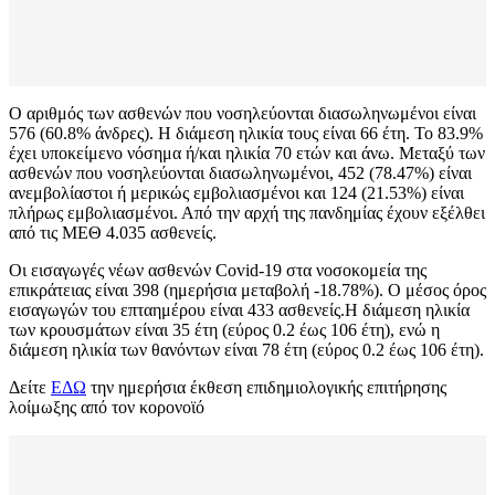
Ο αριθμός των ασθενών που νοσηλεύονται διασωληνωμένοι είναι
576 (60.8% άνδρες). Η διάμεση ηλικία τους είναι 66 έτη. To 83.9%
έχει υποκείμενο νόσημα ή/και ηλικία 70 ετών και άνω. Μεταξύ των
ασθενών που νοσηλεύονται διασωληνωμένοι, 452 (78.47%) είναι
ανεμβολίαστοι ή μερικώς εμβολιασμένοι και 124 (21.53%) είναι
πλήρως εμβολιασμένοι. Από την αρχή της πανδημίας έχουν εξέλθει
από τις ΜΕΘ 4.035 ασθενείς.
Οι εισαγωγές νέων ασθενών Covid-19 στα νοσοκομεία της
επικράτειας είναι 398 (ημερήσια μεταβολή -18.78%). Ο μέσος όρος
εισαγωγών του επταημέρου είναι 433 ασθενείς.Η διάμεση ηλικία
των κρουσμάτων είναι 35 έτη (εύρος 0.2 έως 106 έτη), ενώ η
διάμεση ηλικία των θανόντων είναι 78 έτη (εύρος 0.2 έως 106 έτη).
Δείτε
ΕΔΩ
την ημερήσια έκθεση επιδημιολογικής επιτήρησης
λοίμωξης από τον κορονοϊό