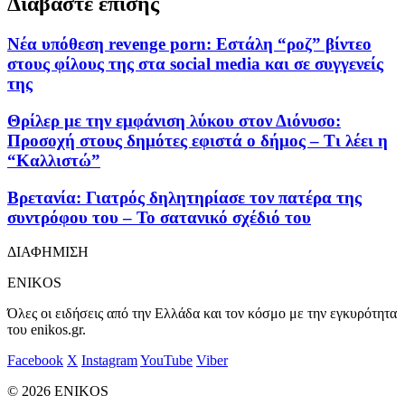
Διαβάστε επίσης
Νέα υπόθεση revenge porn: Εστάλη “ροζ” βίντεο
στους φίλους της στα social media και σε συγγενείς
της
Θρίλερ με την εμφάνιση λύκου στον Διόνυσο:
Προσοχή στους δημότες εφιστά ο δήμος – Τι λέει η
“Καλλιστώ”
Βρετανία: Γιατρός δηλητηρίασε τον πατέρα της
συντρόφου του – Το σατανικό σχέδιό του
ΔΙΑΦΗΜΙΣΗ
ENIKOS
Όλες οι ειδήσεις από την Ελλάδα και τον κόσμο με την εγκυρότητα
του enikos.gr.
Facebook
X
Instagram
YouTube
Viber
© 2026 ENIKOS