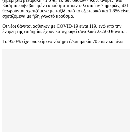
(ημερήσια μεταβολή +1.0%), εκ των οποίων 49.8% άνδρες. Με
βάση τα επιβεβαιωμένα κρούσματα των τελευταίων 7 ημερών, 431
θεωρούνται σχετιζόμενα με ταξίδι από το εξωτερικό και 1.856 είναι
σχετιζόμενα με ήδη γνωστό κρούσμα.
Οι νέοι θάνατοι ασθενών με COVID-19 είναι 119, ενώ από την
έναρξη της επιδημίας έχουν καταγραφεί συνολικά 23.500 θάνατοι.
Το 95.0% είχε υποκείμενο νόσημα ή/και ηλικία 70 ετών και άνω.