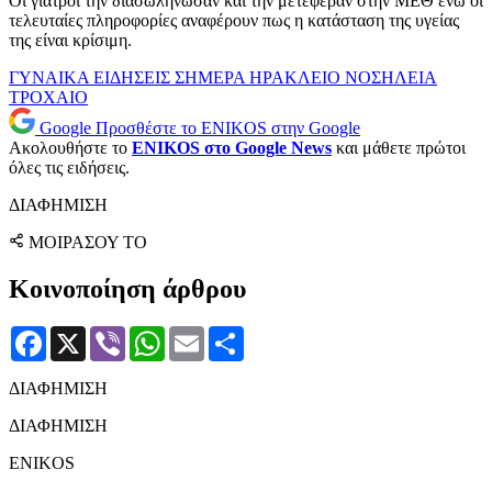
Οι γιατροί την διασωλήνωσαν και την μετέφεραν στην ΜΕΘ ενώ οι
τελευταίες πληροφορίες αναφέρουν πως η κατάσταση της υγείας
της είναι κρίσιμη.
ΓΥΝΑΙΚΑ
ΕΙΔΗΣΕΙΣ ΣΗΜΕΡΑ
ΗΡΑΚΛΕΙΟ
ΝΟΣΗΛΕΙΑ
ΤΡΟΧΑΙΟ
Google
Προσθέστε το ENIKOS στην Google
Ακολουθήστε το
ENIKOS στο Google News
και μάθετε πρώτοι
όλες τις ειδήσεις.
ΔΙΑΦΗΜΙΣΗ
ΜΟΙΡΑΣΟΥ ΤΟ
Κοινοποίηση άρθρου
Facebook
X
Viber
WhatsApp
Email
Μοιραστείτε
ΔΙΑΦΗΜΙΣΗ
ΔΙΑΦΗΜΙΣΗ
ENIKOS