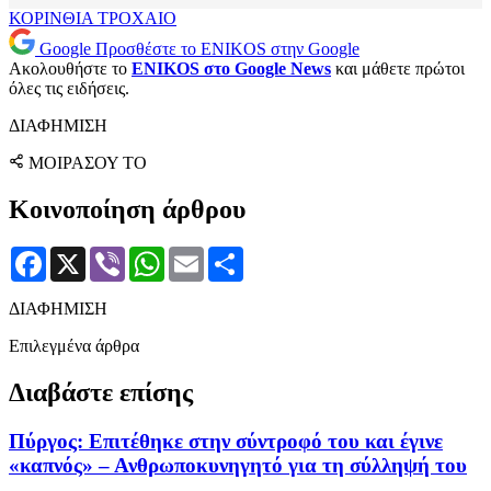
ΚΟΡΙΝΘΙΑ
ΤΡΟΧΑΙΟ
Google
Προσθέστε το ENIKOS στην Google
Ακολουθήστε το
ENIKOS στο Google News
και μάθετε πρώτοι
όλες τις ειδήσεις.
ΔΙΑΦΗΜΙΣΗ
ΜΟΙΡΑΣΟΥ ΤΟ
Κοινοποίηση άρθρου
Facebook
X
Viber
WhatsApp
Email
Μοιραστείτε
ΔΙΑΦΗΜΙΣΗ
Επιλεγμένα άρθρα
Διαβάστε επίσης
Πύργος: Επιτέθηκε στην σύντροφό του και έγινε
«καπνός» – Ανθρωποκυνηγητό για τη σύλληψή του