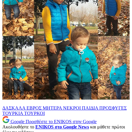
ΔΑΣΚΑΛΑ
ΕΒΡΟΣ
ΜΗΤΕΡΑ
ΝΕΚΡΟΙ
ΠΑΙΔΙΑ
ΠΡΟΣΦΥΓΕΣ
ΤΟΥΡΚΙΑ
ΤΟΥΡΚΟΙ
Google
Προσθέστε το ENIKOS στην Google
Ακολουθήστε το
ENIKOS στο Google News
και μάθετε πρώτοι