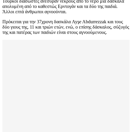
Τούρκοι διασώστες ανέσυραν νεκρούς από το νερό μία δασκάλα
απολυμένη από το καθεστώς Ερντογάν και τα δύο της παιδιά.
Άλλοι επτά άνθρωποι αγνοούνται.
Πρόκειται για την 37χρονη δασκάλα Ayşe Abdurrezzak και τους
δύο γιους της, 11 και τριών ετών, ενώ, ο επίσης δάσκαλος, σύζυγός
της και πατέρας των παιδιών είναι στους αγνοούμενους.