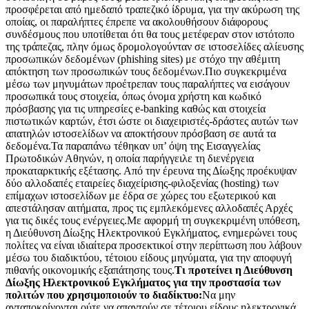
προσφέρεται από ημεδαπό τραπεζικό ίδρυμα, για την ακύρωση της
οποίας, οι παραλήπτες έπρεπε να ακολουθήσουν διάφορους
συνδέσμους που υποτίθεται ότι θα τους μετέφεραν στον ιστότοπο
της τράπεζας, πλην όμως δρομολογούνταν σε ιστοσελίδες αλίευσης
προσωπικών δεδομένων (phishing sites) με στόχο την αθέμιτη
απόκτηση των προσωπικών τους δεδομένων.Πιο συγκεκριμένα
μέσω των μηνυμάτων προέτρεπαν τους παραλήπτες να εισάγουν
προσωπικά τους στοιχεία, όπως όνομα χρήστη και κωδικό
πρόσβασης για τις υπηρεσίες e-banking καθώς και στοιχεία
πιστωτικών καρτών, έτσι ώστε οι διαχειριστές-δράστες αυτών των
απατηλών ιστοσελίδων να αποκτήσουν πρόσβαση σε αυτά τα
δεδομένα.Τα παραπάνω τέθηκαν υπ’ όψη της Εισαγγελίας
Πρωτοδικών Αθηνών, η οποία παρήγγειλε τη διενέργεια
προκαταρκτικής εξέτασης. Από την έρευνα της Δίωξης προέκυψαν
δύο αλλοδαπές εταιρείες διαχείρισης-φιλοξενίας (hosting) των
επίμαχων ιστοσελίδων με έδρα σε χώρες του εξωτερικού και
απεστάλησαν αιτήματα, προς τις εμπλεκόμενες αλλοδαπές Αρχές
για τις δικές τους ενέργειες.Με αφορμή τη συγκεκριμένη υπόθεση,
η Διεύθυνση Δίωξης Ηλεκτρονικού Εγκλήματος, ενημερώνει τους
πολίτες να είναι ιδιαίτερα προσεκτικοί στην περίπτωση που λάβουν
μέσω του διαδικτύου, τέτοιου είδους μηνύματα, για την αποφυγή
πιθανής οικονομικής εξαπάτησης τους.
Τι προτείνει η Διεύθυνση
Δίωξης Ηλεκτρονικού Εγκλήματος για την προστασία των
πολιτών που χρησιμοποιούν το διαδίκτυο:
Να μην
ανταποκρίνονται ούτε να απαντούν σε τέτοιου είδους ηλεκτρονικά