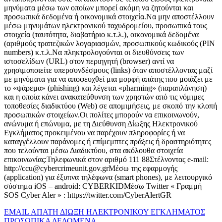
μηνύματα μέσω των οποίων μπορεί ακόμη να ζητούνται και
προσωπικά δεδομένα ή οικονομικά στοιχεία.Να μην αποστέλλουν
μέσω μηνυμάτων ηλεκτρονικού ταχυδρομείου, προσωπικά τους
στοιχεία (ταυτότητα, διαβατήριο κ.τ.λ.), οικονομικά δεδομένα
(αριθμούς τραπεζικών λογαριασμών, προσωπικούς κωδικούς (ΡΙΝ
numbers) κ.τ.λ.Να πληκτρολογούνται οι διευθύνσεις των
ιστοσελίδων (URL) στον περιηγητή (browser) αντί να
χρησιμοποιείτε υπερσυνδέσμους (links) όταν αποστέλλοντας μαζί
με μηνύματα για να αποφευχθεί μια μορφή απάτης που μοιάζει με
το «ψάρεμα» (phishing) και λέγεται «pharming» (παραπλάνηση)
και η οποία κάνει ανακατεύθυνση των χρηστών από τις νόμιμες
τοποθεσίες διαδικτύου (Web) σε απομιμήσεις, με σκοπό την κλοπή
προσωπικών στοιχείων.Οι πολίτες μπορούν να επικοινωνούν,
ανώνυμα ή επώνυμα, με τη Διεύθυνση Δίωξης Ηλεκτρονικού
Εγκλήματος προκειμένου να παρέχουν πληροφορίες ή να
καταγγέλλουν παράνομες ή επίμεμπτες πράξεις ή δραστηριότητες
που τελούνται μέσω Διαδικτύου, στα ακόλουθα στοιχεία
επικοινωνίας:Τηλεφωνικά στον αριθμό 111 88Στέλνοντας e-mail:
http://
ccu@cybercrimeunit.gov.gr
Μέσω της εφαρμογής
(application) για έξυπνα τηλέφωνα (smart phones), με λειτουργικό
σύστημα iOS – android: CYBERKIDΜέσω Twitter « Γραμμή
SOS Cyber Aler » : https://twitter.com/CyberAlertGR
EMAIL
ΑΠΑΤΗ
ΔΙΩΞΗ ΗΛΕΚΤΡΟΝΙΚΟΥ ΕΓΚΛΗΜΑΤΟΣ
ΠΡΟΣΩΠΙΚΑ ΔΕΔΟΜΕΝΑ