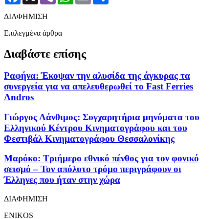
ΔΙΑΦΗΜΙΣΗ
Επιλεγμένα άρθρα
Διαβάστε επίσης
Ραφήνα: Έκοψαν την αλυσίδα της άγκυρας τα
συνεργεία για να απελευθερωθεί το Fast Ferries
Andros
Γιώργος Λάνθιμος: Συγχαρητήρια μηνύματα του
Ελληνικού Κέντρου Κινηματογράφου και του
Φεστιβάλ Κινηματογράφου Θεσσαλονίκης
Μαρόκο: Τριήμερο εθνικό πένθος για τον φονικό
σεισμό – Τον απόλυτο τρόμο περιγράφουν οι
Έλληνες που ήταν στην χώρα
ΔΙΑΦΗΜΙΣΗ
ENIKOS