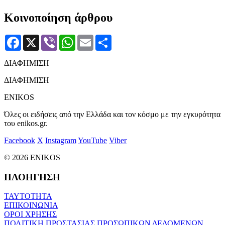
Κοινοποίηση άρθρου
Facebook
X
Viber
WhatsApp
Email
Μοιραστείτε
ΔΙΑΦΗΜΙΣΗ
ΔΙΑΦΗΜΙΣΗ
ENIKOS
Όλες οι ειδήσεις από την Ελλάδα και τον κόσμο με την εγκυρότητα
του enikos.gr.
Facebook
X
Instagram
YouTube
Viber
© 2026 ENIKOS
ΠΛΟΗΓΗΣΗ
ΤΑΥΤΟΤΗΤΑ
ΕΠΙΚΟΙΝΩΝΙΑ
ΟΡΟΙ ΧΡΗΣΗΣ
ΠΟΛΙΤΙΚΗ ΠΡΟΣΤΑΣΙΑΣ ΠΡΟΣΩΠΙΚΩΝ ΔΕΔΟΜΕΝΩΝ