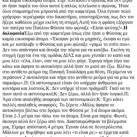
και καμία εικοσαριά άτομα. Είχε τελειώσει ο αγώνας και δεν ξέρω
αν ήταν παρέα του όλοι αυτοί ή απλώς τελείωσα ο αγώνας. Ήταν
όλοι σταματημένοι μπροστά από την καφετέρια. Όλα έγιναν πολύ
γρήγορα» περιέγραψε στο δικαστήριο, υποστηρίζοντας πως δεν τον
ήξερε καθόλου μέχρι εκείνη τη στιγμή.Αυτή του η φράση εξόργισε
τον πατέρα του Παύλου Φύσσα που φώναξε «Είσαι ψεύτης!».
Η
δολοφονία
Έξω από την καφετέρια όπως είπε ήταν ο Φύσσας με
καμία εικοσαριά άτομα. «Έκοψαν μετά οι μηχανές, έκοψα κι εγώ
και με κατάλαβε ο Φύσσας και μου φώναξε «γαμώ το σπίτι σου».
Δεν του απάντησα και άνοιξα την πόρτα για να κατέβω. Εκείνη τη
στιγμή έρχεται ένα της ομάδας ΔΙΑΣ και μου χτυπάει το καπό και
μου λέει «έλα, έλα», σαν να μου λέει φύγε. Έφυγα πήγα λίγο πιο
κάτω και άφησα το αυτοκίνητο αλλά ήταν το μισό απ έξω. Βλέπω
στο αντίθετο ρεύμα της Παναγή Τσαλδάρη μια θέση. Περίμενα να
περάσουν 2 αυτοκίνητα και πήγα στο αντίθετο ρεύμα για να μπω να
παρκάρω».Π: Οι αστυνομικοί είπαν ότι υπήρχαν άνθρωποι με
κοντάρια και λοστούς.Κ: Δεν υπήρχε τέτοιο πράγμαΠ: Γιατί να το
πουν αυτό οι αστυνομικοί;Κ: Δεν ξέρω, αλλά δεν ήταν λογικό.Π:
Άρα είναι αναληθής αναφορά των αστυνομικών;Κ: Έχει κάνει
πολλές αναληθείς αναφορές. Το ξέρετε.«Μόλις άφησα το
αυτοκίνητο βλέπω στο δρόμο τον Φύσσα με 3-4 άτομα ακόμα.
Είναι 2-3 μέτρα πιο πίσω του τα άτομα. Είναι μια παρέα. Φωνές
άκουγα αλλά δεν ξέρω από που. Διασταυρώθηκαν τα βλέμματα
μας. Είχαμε απόσταση 4 μέτρα. Έγιναν όλα σε δευτερόλεπτα.
Μάλλον με θυμήθηκε και μου λέει «τι είναι ρε;» κι έρχεται κατά