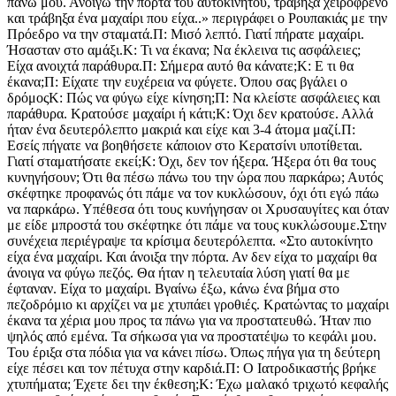
πάνω μου. Ανοίγω την πόρτα του αυτοκινήτου, τράβηξα χειρόφρενο
και τράβηξα ένα μαχαίρι που είχα..» περιγράφει ο Ρουπακιάς με την
Πρόεδρο να την σταματά.Π: Μισό λεπτό. Γιατί πήρατε μαχαίρι.
Ήσασταν στο αμάξι.Κ: Τι να έκανα; Να έκλεινα τις ασφάλειες;
Είχα ανοιχτά παράθυρα.Π: Σήμερα αυτό θα κάνατε;Κ: Ε τι θα
έκανα;Π: Είχατε την ευχέρεια να φύγετε. Όπου σας βγάλει ο
δρόμοςΚ: Πώς να φύγω είχε κίνηση;Π: Να κλείστε ασφάλειες και
παράθυρα. Κρατούσε μαχαίρι ή κάτι;Κ: Όχι δεν κρατούσε. Αλλά
ήταν ένα δευτερόλεπτο μακριά και είχε και 3-4 άτομα μαζί.Π:
Εσείς πήγατε να βοηθήσετε κάποιον στο Κερατσίνι υποτίθεται.
Γιατί σταματήσατε εκεί;Κ: Όχι, δεν τον ήξερα. Ήξερα ότι θα τους
κυνηγήσουν; Ότι θα πέσω πάνω του την ώρα που παρκάρω; Αυτός
σκέφτηκε προφανώς ότι πάμε να τον κυκλώσουν, όχι ότι εγώ πάω
να παρκάρω. Υπέθεσα ότι τους κυνήγησαν οι Χρυσαυγίτες και όταν
με είδε μπροστά του σκέφτηκε ότι πάμε να τους κυκλώσουμε.Στην
συνέχεια περιέγραψε τα κρίσιμα δευτερόλεπτα. «Στο αυτοκίνητο
είχα ένα μαχαίρι. Και άνοιξα την πόρτα. Αν δεν είχα το μαχαίρι θα
άνοιγα να φύγω πεζός. Θα ήταν η τελευταία λύση γιατί θα με
έφταναν. Είχα το μαχαίρι. Βγαίνω έξω, κάνω ένα βήμα στο
πεζοδρόμιο κι αρχίζει να με χτυπάει γροθιές. Κρατώντας το μαχαίρι
έκανα τα χέρια μου προς τα πάνω για να προστατευθώ. Ήταν πιο
ψηλός από εμένα. Τα σήκωσα για να προστατέψω το κεφάλι μου.
Του έριξα στα πόδια για να κάνει πίσω. Όπως πήγα για τη δεύτερη
είχε πέσει και τον πέτυχα στην καρδιά.Π: Ο Ιατροδικαστής βρήκε
χτυπήματα; Έχετε δει την έκθεση;Κ: Έχω μαλακό τριχωτό κεφαλής