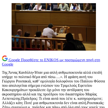
Google
Προσθέστε το ENIKOS ως προτιμώμενη πηγή στη
Google
Της Άννας Κανδύλη«Ήταν μια απλή ανθρωποκτονία αλλά επειδή
υπήρχε το πολιτικό θέμα από πίσω….». Η φράση αυτή του
Γιώργου Ρουπακιά, καθ’ ομολογία δολοφόνου του Παύλου Φύσσα
που απολογείται σήμερα ενώπιον του Τριμελούς Εφετείου
Κακουργημάτων προκάλεσε όχι μόνο την αντίδραση του
ακροατηρίου αλλά και της προέδρου του δικαστηρίου Μαρίας
Λεπενιώτης:Πρόεδρος: Τι είναι αυτά που λέτε κ. κατηγορούμενε;
Αλλάζει κάτι; Ποτέ μια ανθρωποκτονία δεν είναι απλή.Ρουπακιάς:
Ζήτω συγγνώμη κ. πρόεδρε και πάνω από όλα από τους γονείς του.