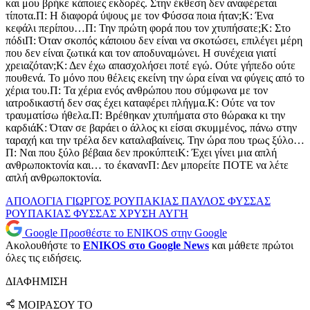
και μου βρήκε κάποιες εκδορές. Στην έκθεση δεν αναφέρεται
τίποτα.Π: Η διαφορά ύψους με τον Φύσσα ποια ήταν;Κ: Ένα
κεφάλι περίπου…Π: Την πρώτη φορά που τον χτυπήσατε;Κ: Στο
πόδιΠ: Όταν σκοπός κάποιου δεν είναι να σκοτώσει, επιλέγει μέρη
που δεν είναι ζωτικά και τον αποδυναμώνει. Η συνέχεια γιατί
χρειαζόταν;Κ: Δεν έχω απασχολήσει ποτέ εγώ. Ούτε γήπεδο ούτε
πουθενά. Το μόνο που θέλεις εκείνη την ώρα είναι να φύγεις από το
χέρια του.Π: Τα χέρια ενός ανθρώπου που σύμφωνα με τον
ιατροδικαστή δεν σας έχει καταφέρει πλήγμα.Κ: Ούτε να τον
τραυματίσω ήθελα.Π: Βρέθηκαν χτυπήματα στο θώρακα κι την
καρδιάΚ: Όταν σε βαράει ο άλλος κι είσαι σκυμμένος, πάνω στην
ταραχή και την τρέλα δεν καταλαβαίνεις. Την ώρα που τρως ξύλο…
Π: Ναι που ξύλο βέβαια δεν προκύπτειΚ: Έχει γίνει μια απλή
ανθρωποκτονία και… το έκανανΠ: Δεν μπορείτε ΠΟΤΕ να λέτε
απλή ανθρωποκτονία.
ΑΠΟΛΟΓΙΑ
ΓΙΩΡΓΟΣ ΡΟΥΠΑΚΙΑΣ
ΠΑΥΛΟΣ ΦΥΣΣΑΣ
ΡΟΥΠΑΚΙΑΣ
ΦΥΣΣΑΣ
ΧΡΥΣΗ ΑΥΓΗ
Google
Προσθέστε το ENIKOS στην Google
Ακολουθήστε το
ENIKOS στο Google News
και μάθετε πρώτοι
όλες τις ειδήσεις.
ΔΙΑΦΗΜΙΣΗ
ΜΟΙΡΑΣΟΥ ΤΟ