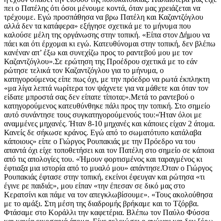
πει ο Πατέλης ότι όσοι μένουμε κοντά, όταν μας χρειάζεται να
τρέχουμε. Εγώ προσπάθησα να βρω Πατέλη και Καζαντζόγλου
αλλά δεν τα κατάφερα» εξήγησε σχετικά με το μήνυμα που
καλούσε μέλη της οργάνωσης στην τοπική. «Είπα στον Δήμου να
πάει και ότι έρχομαι κι εγώ. Κατευθύνομαι στην τοπική, δεν βλέπω
κανέναν απ’ έξω και συνεχίζω προς το ραντεβού μου με τον
Καζαντζόγλου».Σε ερώτηση της Προέδρου σχετικά με το εάν
ρώτησε τελικά τον Καζαντζόγλου για το μήνυμα, ο
κατηγορούμενος είπε πως όχι, με την πρόεδρο να ρωτά έκπληκτη
«μα λίγα λεπτά νωρίτερα τον ψάχνετε για να μάθετε και όταν τον
είδατε μπροστά σας δεν είπατε τίποτα;».Μετά το ραντεβού ο
κατηγορούμενος κατευθύνθηκε πάλι προς την τοπική. Στο σημείο
αυτό συνάντησε τους συγκατηγορούμενούς του:«Ήταν όλοι με
αναμμένες μηχανές. Ήταν 8-10 μηχανές και κάποιες είχαν 2 άτομα.
Κανείς δε σήκωσε κράνος. Εγώ από το σωματότυπο κατάλαβα
κάποιους» είπε ο Γιώργος Ρουπακιάς με την Πρόεδρο να του
απαντά όχι είχε τοποθετήσει και τον Πατέλη στο σημείο σε κάποια
από τις απολογίες του. «Ήμουν φορτισμένος και ταραγμένος κι
έφτιαξα μια ιστορία από το μυαλό μου» απάντησε.Όταν ο Γιώργος
Ρουπακιάς έφτασε στην τοπική, εκείνοι έφευγαν και ρώτησα «τι
έγινε ρε παιδιά;», μου είπαν «την έπεσαν σε δικό μας στο
Κερατσίνι και πάμε να τον απεγκλωβίσουμε». «Τους ακολούθησα
με το αμάξι. Στη μέση της διαδρομής βρήκαμε και το Τζόρβα.
Φτάσαμε στο Κοράλλι την καφετέρια. Βλέπω τον Παύλο Φύσσα