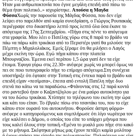
Ήταν μια ανθρωποκτονία που έγινε μεγάλη επειδή από πίσω το
θέμα ήταν πολιτικό..» ισχυρίστηκε.
Απούσα η
M
αγδα
Φύσσα
Χωρίς την παρουσία της Μάγδας Φύσσα, που δεν είχε
λείψει στο παρελθόν από καμία συνεδρίαση, ο Γιώργος Ρουπακιάς
περιέγραψε στο δικαστήριο λεπτό προς λεπτό όλα όσα έκανε το
απόγευμα της 17ης Σεπτεμβρίου. «Πήγα στις πέντε το απόγευμα
στα γραφεία. Μου λέει ο Πατέλης γύρω στις 8 παρά το βράδυ να
πάω να πάρω κάτι τρικάκια από το Περιστέρι γιατί θα μιλούσε την
Πέμπτη ο Μιχαλολιάκος. Εμείς ξέραμε ότι θα μιλήσει ο Λαγός
μέχρι εκείνη την ώρα. Εγώ πήγα κάπου στην πλατεία
Μπουρναζίου. Έμεινα εκεί περίπου 1,5 ώρα γιατί δεν τα είχε
έτοιμα. Έφυγα γύρω στις 22.30» ανέφερε χωρίς να μπορεί όμως να
πει σε ποιο τυπογραφείο πήγε το επίμαχο απόγευμα.Στη συνέχεια
υποστήριξε ότι έφτασε στην Τοπική στις έντεκα παρά το βράδυ και
επειδή είχαν «πεσίματα», έπειτα από εντολή Πατέλη πήγε δυο
στενά πιο κάτω να τα παραδώσω.«Φτάνοντας στις 12 παρά κοντά
στο ραντεβού ήταν ο Καζαντζόγλου με ένα μαύρο αυτοκίνητο για
να του δώσω τρικάκια. Χτύπησε το τηλέφωνο του εκείνη την ώρα
και κάτι του είπαν. Το έβγαλε πίσω στο τσαντάκι του, που το είχε
κάπου στον ουρανό του αυτοκινήτου. Φορούσε άσπρη φόρμα»
ανέφερε ο κατηγορούμενος και συμπλήρωσε ότι λίγο νωρίτερα τον
είχε καλέσει ο Δήμου, ο οποίος του είπε το υπάρχει μήνυμα που
τους καλεί όλους στην τοπική.«Εμένα το μυαλό μου πήγε στο κακό
με το μήνυμα. Σκέφτηκα μήπως μας έχουν πετάξει καμία μολότοφ
ή έχουν σπάσει την είσοδο της πολυκατοικίας. Παλαιότερα μας είχε