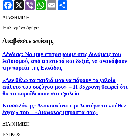
Facebook
X
Viber
WhatsApp
Email
Μοιραστείτε
ΔΙΑΦΗΜΙΣΗ
Επιλεγμένα άρθρα
Διαβάστε επίσης
Δένδιας: Να μην επιτρέψουμε στις δυνάμεις του
λαϊκισμού, από αριστερά και δεξιά, να ανακόψουν
την πορεία της Ελλάδας
«Δεν θέλω τα παιδιά μου να πάρουν το γελοίο
επίθετο του συζύγου μου» – Η 35χρονη θεωρεί ότι
θα τα κοροϊδεύουν στο σχολείο
Κασσελάκης: Ανακοινώνει την Δευτέρα το «πόθεν
έσχες» του – «Διάφανος μπροστά σας»
ΔΙΑΦΗΜΙΣΗ
ENIKOS