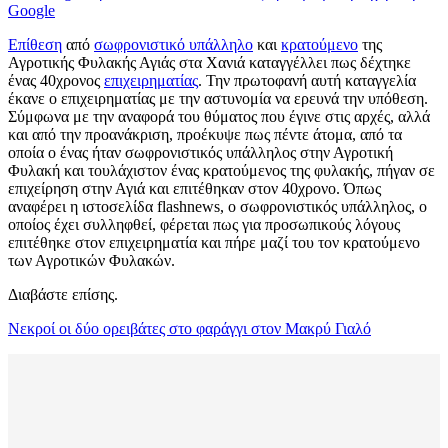
Google
Επίθεση
από
σωφρονιστικό υπάλληλο
και
κρατούμενο
της
Αγροτικής Φυλακής Αγιάς στα Χανιά καταγγέλλει πως δέχτηκε
ένας 40χρονος
επιχειρηματίας
. Την πρωτοφανή αυτή καταγγελία
έκανε ο επιχειρηματίας με την αστυνομία να ερευνά την υπόθεση.
Σύμφωνα με την αναφορά του θύματος που έγινε στις αρχές, αλλά
και από την προανάκριση, προέκυψε πως πέντε άτομα, από τα
οποία ο ένας ήταν σωφρονιστικός υπάλληλος στην Αγροτική
Φυλακή και τουλάχιστον ένας κρατούμενος της φυλακής, πήγαν σε
επιχείρηση στην Αγιά και επιτέθηκαν στον 40χρονο. Όπως
αναφέρει η ιστοσελίδα flashnews, ο σωφρονιστικός υπάλληλος, ο
οποίος έχει συλληφθεί, φέρεται πως για προσωπικούς λόγους
επιτέθηκε στον επιχειρηματία και πήρε μαζί του τον κρατούμενο
των Αγροτικών Φυλακών.
Διαβάστε επίσης.
Νεκροί οι δύο ορειβάτες στο φαράγγι στον Μακρύ Γιαλό