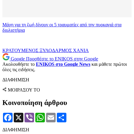
Μάχη για τη ζωή δίνουν οι 5 τραυματίες από την πυρκαγιά στα
διυλιστήρια
ΚΡΑΤΟΥΜΕΝΟΣ
ΞΥΛΟΔΑΡΜΟΣ
ΧΑΝΙΑ
Google
Προσθέστε το ENIKOS στην Google
Ακολουθήστε το
ENIKOS στο Google News
και μάθετε πρώτοι
όλες τις ειδήσεις.
ΔΙΑΦΗΜΙΣΗ
ΜΟΙΡΑΣΟΥ ΤΟ
Κοινοποίηση άρθρου
Facebook
X
Viber
WhatsApp
Email
Μοιραστείτε
ΔΙΑΦΗΜΙΣΗ