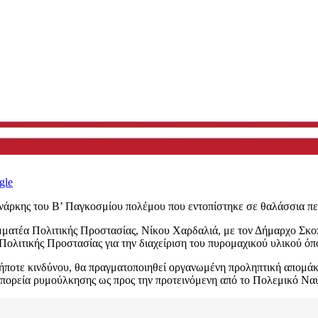
gle
η νάρκης του Β’ Παγκοσμίου πολέμου που εντοπίστηκε σε θαλάσσια π
αμματέα Πολιτικής Προστασίας, Νίκου Χαρδαλιά, με τον Δήμαρχο Σκο
Πολιτικής Προστασίας για την διαχείριση του πυρομαχικού υλικού όπ
ήποτε κινδύνου, θα πραγματοποιηθεί οργανωμένη προληπτική απομάκρ
ν πορεία ρυμούλκησης ως προς την προτεινόμενη από το Πολεμικό Να