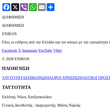
Facebook
X
Viber
WhatsApp
Email
Μοιραστείτε
ΔΙΑΦΗΜΙΣΗ
ΔΙΑΦΗΜΙΣΗ
ENIKOS
Όλες οι ειδήσεις από την Ελλάδα και τον κόσμο με την εγκυρότητα τ
Facebook
X
Instagram
YouTube
Viber
© 2026 ENIKOS
ΠΛΟΗΓΗΣΗ
ΤΑΥΤΟΤΗΤΑ
ΕΠΙΚΟΙΝΩΝΙΑ
ΟΡΟΙ ΧΡΗΣΗΣ
ΠΟΛΙΤΙΚΗ ΠΡΟΣ
ΤΑΥΤΟΤΗΤΑ
Εκδότης:
Νίκος Χατζηνικολάου
Γενικός Διευθυντής - Διαχειριστής:
Μάνος Νιφλής