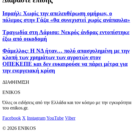
Ισραήλ: Χωρίς την απελευθέρωση ομήρων, ο
πόλεμος στην Γάζα «θα συνεχιστεί χωρίς ανάπαυλα»
Τραγωδία στη Λάρισα: Νεκρός άνδρας εντοπίστηκε
έξω από οικοδομή
Φάμελλος: Η ΝΔ ήταν… πολύ απασχολημένη με την
κλοπή των χρημάτων των αγροτών στον
ΟΠΕΚΕΠΕ και δεν ευκαιρούσε να πάρει μέτρα για
την ενεργειακή κρίση
ΔΙΑΦΗΜΙΣΗ
ENIKOS
Όλες οι ειδήσεις από την Ελλάδα και τον κόσμο με την εγκυρότητα
του enikos.gr.
Facebook
X
Instagram
YouTube
Viber
© 2026 ENIKOS