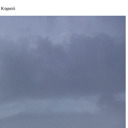
ν Κηφισό