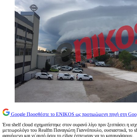
Google
Προσθέστε το ENIKOS ως προτιμώμενη πηγή στη Goo
Ένα shelf cloud σχηματίστηκε στον ουρανό λίγο πριν ξεσπάσει η ισ
μετεωρολόγο του Realfm Παναγιώτη Γιαννόπουλο, ουσιαστικά, το shel
φαινόμενο και γι΄αυτό όσοι το είδαν έσπευσαν να το καταγράψουν.