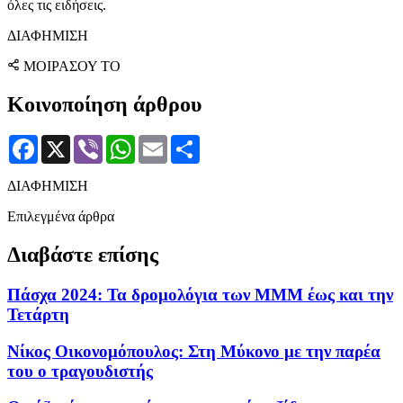
όλες τις ειδήσεις.
ΔΙΑΦΗΜΙΣΗ
ΜΟΙΡΑΣΟΥ ΤΟ
Κοινοποίηση άρθρου
Facebook
X
Viber
WhatsApp
Email
Μοιραστείτε
ΔΙΑΦΗΜΙΣΗ
Επιλεγμένα άρθρα
Διαβάστε επίσης
Πάσχα 2024: Τα δρομολόγια των ΜΜΜ έως και την
Τετάρτη
Νίκος Οικονομόπουλος: Στη Μύκονο με την παρέα
του ο τραγουδιστής