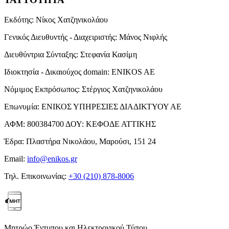
Εκδότης:
Νίκος Χατζηνικολάου
Γενικός Διευθυντής - Διαχειριστής:
Μάνος Νιφλής
Διευθύντρια Σύνταξης:
Στεφανία Κασίμη
Ιδιοκτησία - Δικαιούχος domain:
ENIKOS AE
Νόμιμος Εκπρόσωπος:
Στέργιος Χατζηνικολάου
Επωνυμία:
ΕΝΙΚΟΣ ΥΠΗΡΕΣΙΕΣ ΔΙΑΔΙΚΤΥΟΥ ΑΕ
ΑΦΜ:
800384700
ΔΟΥ:
ΚΕΦΟΔΕ ΑΤΤΙΚΗΣ
Έδρα:
Πλαστήρα Νικολάου, Μαρούσι, 151 24
Email:
info@enikos.gr
Τηλ. Επικοινωνίας:
+30 (210) 878-8006
Μητρώο Έντυπου και Ηλεκτρονικού Τύπου