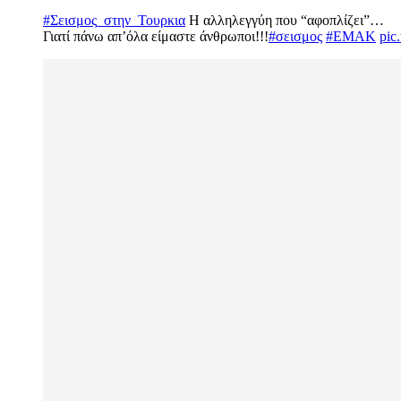
#Σεισμος_στην_Τουρκια
Η αλληλεγγύη που “αφοπλίζει”…
Γιατί πάνω απ’όλα είμαστε άνθρωποι!!!
#σεισμος
#ΕΜΑΚ
pic