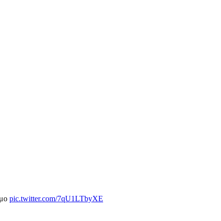
σμο
pic.twitter.com/7qU1LTbyXE