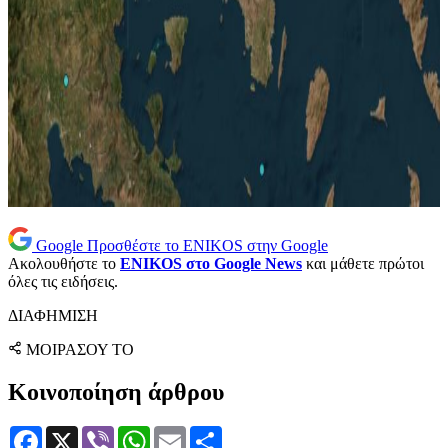
Google
Προσθέστε το ENIKOS στην Google
Ακολουθήστε το
ENIKOS στο Google News
και μάθετε πρώτοι
όλες τις ειδήσεις.
ΔΙΑΦΗΜΙΣΗ
ΜΟΙΡΑΣΟΥ ΤΟ
Κοινοποίηση άρθρου
Facebook
X
Viber
WhatsApp
Email
Μοιραστείτε