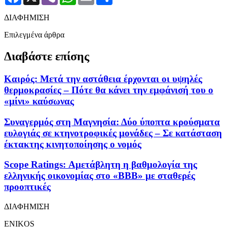
ΔΙΑΦΗΜΙΣΗ
Επιλεγμένα άρθρα
Διαβάστε επίσης
Καιρός: Μετά την αστάθεια έρχονται οι υψηλές
θερμοκρασίες – Πότε θα κάνει την εμφάνισή του ο
«μίνι» καύσωνας
Συναγερμός στη Μαγνησία: Δύο ύποπτα κρούσματα
ευλογιάς σε κτηνοτροφικές μονάδες – Σε κατάσταση
έκτακτης κινητοποίησης ο νομός
Scope Ratings: Αμετάβλητη η βαθμολογία της
ελληνικής οικονομίας στο «ΒΒB» με σταθερές
προοπτικές
ΔΙΑΦΗΜΙΣΗ
ENIKOS