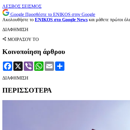
ΛΕΣΒΟΣ
ΣΕΙΣΜΟΣ
Google
Προσθέστε το ENIKOS στην Google
Ακολουθήστε το
ENIKOS στο Google News
και μάθετε πρώτοι όλες
ΔΙΑΦΗΜΙΣΗ
ΜΟΙΡΑΣΟΥ ΤΟ
Κοινοποίηση άρθρου
Facebook
X
Viber
WhatsApp
Email
Μοιραστείτε
ΔΙΑΦΗΜΙΣΗ
ΠΕΡΙΣΣΟΤΕΡΑ