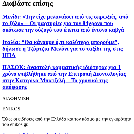
Διαβάστε επίσης
Μενίδι: «Την είχε μελανιάσει από τις σπρωξιές, από
το ξύλο» – Οι μαρτυρίες για τον 84χρονο που
σκότωσε την σύζυγό του έπειτα από έντονο καβγά
Ιταλία: “Θα κάνουμε ό,τι καλύτερο μπορούμε”,
δήλωσε η Τζόρτζια Μελόνι για το ταξίδι της στις
ΗΠΑ
ΠΑΣΟΚ: Αναστολή κομματικής ιδιότητας για 1
χρόνο επιβλήθηκε από την Επιτροπή Δεοντολογίας
στην Κατερίνα Μπατζελή – Το χρονικό της
απόφασης
ΔΙΑΦΗΜΙΣΗ
ENIKOS
Όλες οι ειδήσεις από την Ελλάδα και τον κόσμο με την εγκυρότητα
του enikos.gr.