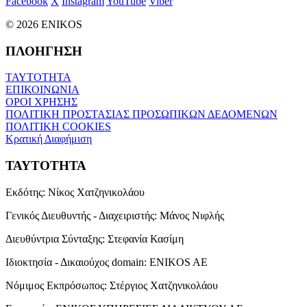
Facebook
X
Instagram
YouTube
Viber
© 2026 ENIKOS
ΠΛΟΗΓΗΣΗ
ΤΑΥΤΟΤΗΤΑ
ΕΠΙΚΟΙΝΩΝΙΑ
ΟΡΟΙ ΧΡΗΣΗΣ
ΠΟΛΙΤΙΚΗ ΠΡΟΣΤΑΣΙΑΣ ΠΡΟΣΩΠΙΚΩΝ ΔΕΔΟΜΕΝΩΝ
ΠΟΛΙΤΙΚΗ COOKIES
Κρατική Διαφήμιση
ΤΑΥΤΟΤΗΤΑ
Εκδότης:
Νίκος Χατζηνικολάου
Γενικός Διευθυντής - Διαχειριστής:
Μάνος Νιφλής
Διευθύντρια Σύνταξης:
Στεφανία Κασίμη
Ιδιοκτησία - Δικαιούχος domain:
ENIKOS AE
Νόμιμος Εκπρόσωπος:
Στέργιος Χατζηνικολάου