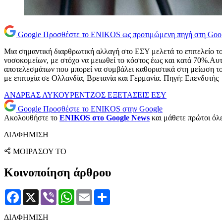
Google
Προσθέστε το ENIKOS ως προτιμώμενη πηγή στη Goo
Μια σημαντική διαρθρωτική αλλαγή στο ΕΣΥ μελετά το επιτελείο τ
νοσοκομείων, με στόχο να μειωθεί το κόστος έως και κατά 70%.Αυ
αποτελεσμάτων που μπορεί να συμβάλει καθοριστικά στη μείωση του 
με επιτυχία σε Ολλανδία, Βρετανία και Γερμανία. Πηγή: Επενδυτής
ΑΝΔΡΕΑΣ ΛΥΚΟΥΡΕΝΤΖΟΣ
ΕΞΕΤΑΣΕΙΣ
ΕΣΥ
Google
Προσθέστε το ENIKOS στην Google
Ακολουθήστε το
ENIKOS στο Google News
και μάθετε πρώτοι όλες
ΔΙΑΦΗΜΙΣΗ
ΜΟΙΡΑΣΟΥ ΤΟ
Κοινοποίηση άρθρου
Facebook
X
Viber
WhatsApp
Email
Μοιραστείτε
ΔΙΑΦΗΜΙΣΗ