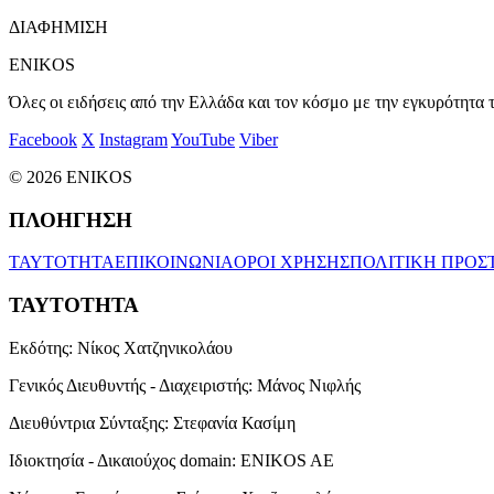
ΔΙΑΦΗΜΙΣΗ
ENIKOS
Όλες οι ειδήσεις από την Ελλάδα και τον κόσμο με την εγκυρότητα τ
Facebook
X
Instagram
YouTube
Viber
© 2026 ENIKOS
ΠΛΟΗΓΗΣΗ
ΤΑΥΤΟΤΗΤΑ
ΕΠΙΚΟΙΝΩΝΙΑ
ΟΡΟΙ ΧΡΗΣΗΣ
ΠΟΛΙΤΙΚΗ ΠΡΟΣ
ΤΑΥΤΟΤΗΤΑ
Εκδότης:
Νίκος Χατζηνικολάου
Γενικός Διευθυντής - Διαχειριστής:
Μάνος Νιφλής
Διευθύντρια Σύνταξης:
Στεφανία Κασίμη
Ιδιοκτησία - Δικαιούχος domain:
ENIKOS AE