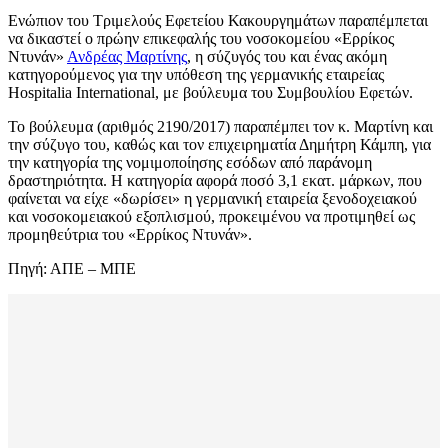
Ενώπιον του Τριμελούς Εφετείου Κακουργημάτων παραπέμπεται
να δικαστεί ο πρώην επικεφαλής του νοσοκομείου «Ερρίκος
Ντυνάν»
Ανδρέας Μαρτίνης
, η σύζυγός του και ένας ακόμη
κατηγορούμενος για την υπόθεση της γερμανικής εταιρείας
Hospitalia International, με βούλευμα του Συμβουλίου Εφετών.
Το βούλευμα (αριθμός 2190/2017) παραπέμπει τον κ. Μαρτίνη και
την σύζυγο του, καθώς και τον επιχειρηματία Δημήτρη Κάμπη, για
την κατηγορία της νομιμοποίησης εσόδων από παράνομη
δραστηριότητα. Η κατηγορία αφορά ποσό 3,1 εκατ. μάρκων, που
φαίνεται να είχε «δωρίσει» η γερμανική εταιρεία ξενοδοχειακού
και νοσοκομειακού εξοπλισμού, προκειμένου να προτιμηθεί ως
προμηθεύτρια του «Ερρίκος Ντυνάν».
Πηγή: ΑΠΕ – ΜΠΕ