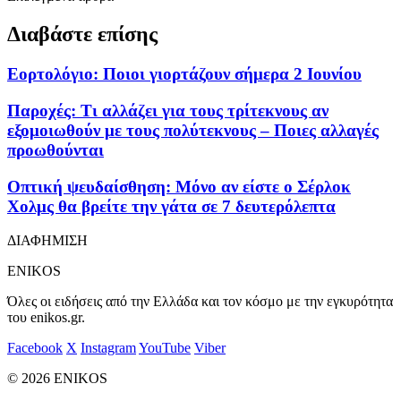
Διαβάστε επίσης
Εορτολόγιο: Ποιοι γιορτάζουν σήμερα 2 Ιουνίου
Παροχές: Τι αλλάζει για τους τρίτεκνους αν
εξομοιωθούν με τους πολύτεκνους – Ποιες αλλαγές
προωθούνται
Οπτική ψευδαίσθηση: Μόνο αν είστε ο Σέρλοκ
Χολμς θα βρείτε την γάτα σε 7 δευτερόλεπτα
ΔΙΑΦΗΜΙΣΗ
ENIKOS
Όλες οι ειδήσεις από την Ελλάδα και τον κόσμο με την εγκυρότητα
του enikos.gr.
Facebook
X
Instagram
YouTube
Viber
© 2026 ENIKOS