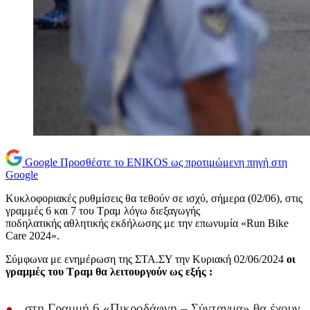
Google
Προσθέστε το ENIKOS ως προτιμώμενη πηγή στη
Google
Κυκλοφοριακές ρυθμίσεις θα τεθούν σε ισχύ, σήμερα (02/06), στις
γραμμές 6 και 7 του Τραμ λόγω διεξαγωγής
ποδηλατικής αθλητικής εκδήλωσης με την επωνυμία «Run Bike
Care 2024».
Σύμφωνα με ενημέρωση της ΣΤΑ.ΣΥ την Κυριακή 02/06/2024
οι
γραμμές του Τραμ θα λειτουργούν ως εξής :
στη Γραμμή 6 «Πικροδάφνη – Σύνταγμα» θα έχουν